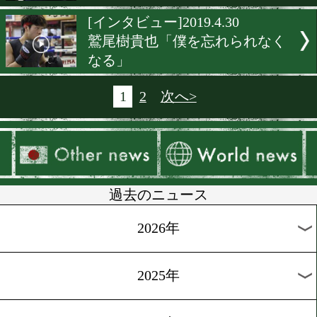
[インタビュー]2019.5.7
ワルリト・パレナス「感謝
めてリングに上がる」
[インタビュー]2019.5.6
欲ばりチャンピオン田村亮
[前日計量]2019.5.4
令和初の世界獲得に秘めた
志
[インタビュー]2019.5.4
黒田雅之「ベルトを獲らな