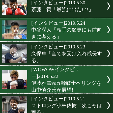
▶
新着
KO KiNG
ダイエット
女子情報
rscproduct
[インタビュー]2019.5.30
斎藤一貴「最強に出たい!」
[インタビュー]2019.5.24
中谷潤人「相手の変更にも
きに考える」
[インタビュー]2019.5.23
久保隼「全てを受け入れ成
る」
[WOWOWインタビュ