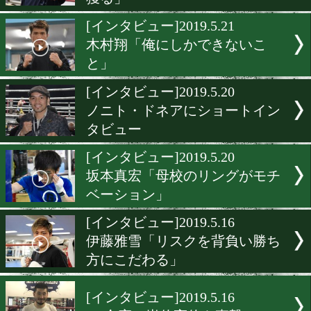
ー]2019.5.22
伊藤雅雪vs五輪戦士ヘリン
山中慎介氏が展望!
[インタビュー]2019.5.21
ストロング小林佑樹「次こ
獲る」
[インタビュー]2019.5.21
木村翔「俺にしかできない
と」
[インタビュー]2019.5.20
ノニト・ドネアにショート
タビュー