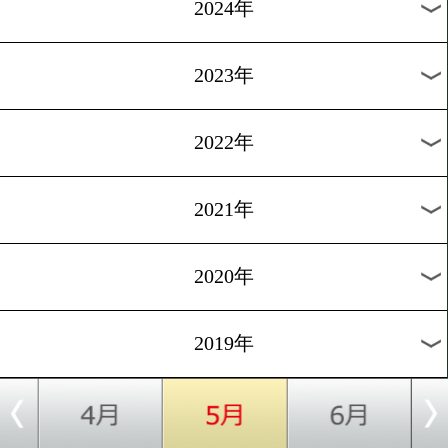
失礼」
[インタビュー]2019.4.30
鷲尾樹貴也「僕を忘れられ
なる」
1
2
次へ>
過去のニュース
2026年