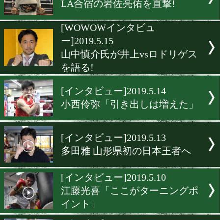
[インタビュー]2019.5.20
坂本真宏「母校のリングが
ベーション」
[インタビュー]2019.5.16
伊藤雅雪「リスクを背負い
方にこだわる」
[インタビュー]2019.5.16
LA合宿の岩佐亮佑を直撃!
[WOWOWインタビュ
ー]2019.5.15
山中慎介氏が井上vsロドリ
を語る!