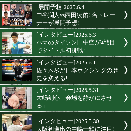
っている試合
[インタビュー]2025.6.6
三代大訓のオリジナリティ
く!
[インタビュー]2025.6.5
大久祐哉「自分は挑戦者」
[インタビュー]2025.6.4
阿部麗也「餌食になっても
う」
[展開予想]2025.6.4
中谷潤人vs西田凌佑! 名ト