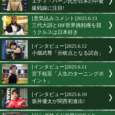
[展開予想]2025.6.16
B.ノーマンvs佐々木尽! ウ
ー級世界戦を名トレーナー
想!
[インタビュー]2025.6.13
エディ・ハーン氏が日本の
級戦線に注目!
[意気込みコメント]2025.6.1
三代大訓とIBF世界挑戦権
うクルスは日本好き
[インタビュー]2025.6.12
小畑武尊「分岐点となる試