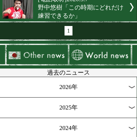
[電話取材]2020.5.18
栗原慶太「こういう時だか
そ技術を磨く」
[立ち話&電話取材]2020.5.1
前田稔輝「ボクモバ注目ラ
ングに恥じない試合を見せ
[電話取材]2020.5.11
36歳小久保聡は何を思うか
[電話取材]2020.5.10
中川健太「前回果たせなか
初防衛を目指す」