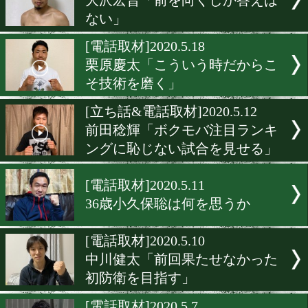
富岡樹「気になるのは名古
いるあの選手」
[電話取材]2020.5.26
本多航大「次の目標に向か
て」
[電話取材]2020.5.23
田中教仁「もう一度チャン
掴みにいく」
[電話取材]2020.5.21
大沢宏晋「前を向くしか答
ない」