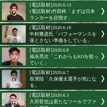
竹迫司登「現状には満足し
ない」
[電話取材]2020.6.16
鳥取県の結花スポーツジム
気に営業中!
[電話取材]2020.6.13
(電話取材)竹田梓「まずは
ランカーを目指す」
[電話取材]2020.6.10
中村勝彦氏「パフォーマン
落とさない準備をしている
[電話取材]2020.6.8