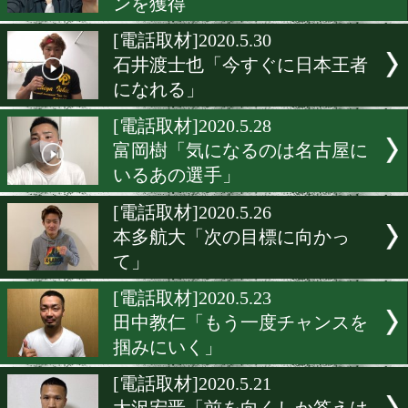
福永亮次「これからもKO
ていく」
[電話取材]2020.6.7
長濱陸「久保優太選手が気
る」
[電話取材]2020.6.3
久田哲也は新たなツールで
ンを獲得
[電話取材]2020.5.30
石井渡士也「今すぐに日本
になれる」
[電話取材]2020.5.28