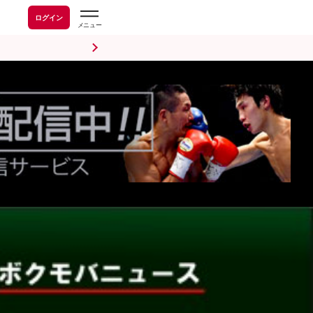
ログイン
前日計量・調印式
試合後会見
海外情報
五輪情報