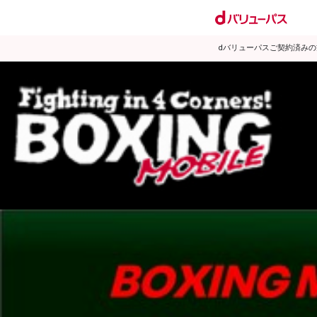
dバリューパスご契約済み
試合日程
試合結果
ランキング
練習動画
2011年1月のニュース
▶
新着
KO KiNG
ダイエット
女子情報
rscproducts