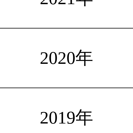
注目選手
海外情報
占い