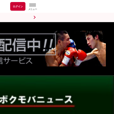
ログイン
前日計量・調印式
試合後会見
海外情報
五輪情報