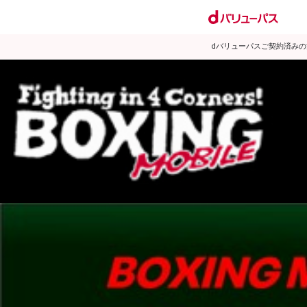
dバリューパスご契約済み
試合日程
試合結果
ランキング
練習動画
2010年9月のニュース
▶
新着
KO KiNG
ダイエット
女子情報
rscproducts