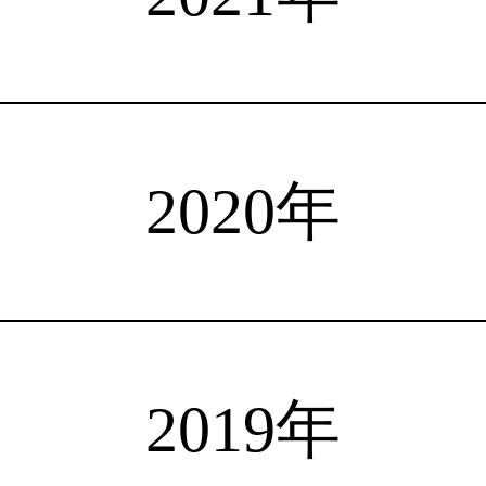
注目選手
海外情報
占い