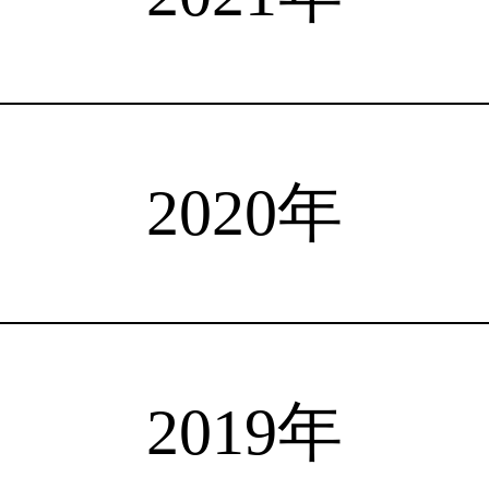
注目選手
海外情報
占い