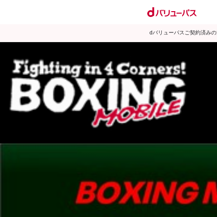
dバリューパスご契約済み
試合日程
試合結果
ランキング
練習動画
2007年7月のニュース
▶
新着
KO KiNG
ダイエット
女子情報
rscproducts