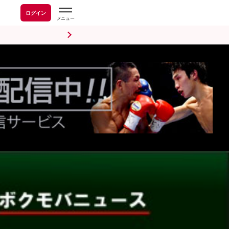
ログイン
前日計量・調印式
試合後会見
海外情報
五輪情報