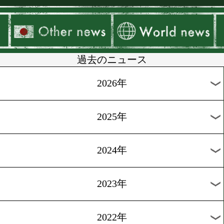
▶
新着
KO KiNG
ダイエット
女子情報
rscproduct
過去のニュース
2026年
2025年