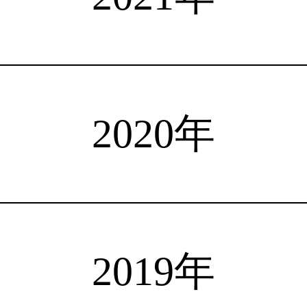
注目選手
海外情報
占い