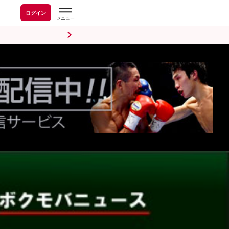
ログイン
前日計量・調印式
試合後会見
海外情報
五輪情報