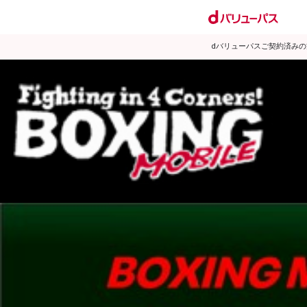
dバリューパスご契約済み
試合日程
試合結果
ランキング
練習動画
2010年2月のニュース
▶
新着
KO KiNG
ダイエット
女子情報
rscproducts