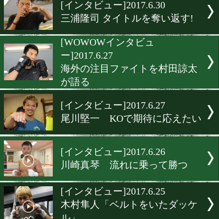
▶
新着
KO KiNG
ダイエット
女子情報
rscproduct
[インタビュー]2017.6.30
三浦隆司 タイトルを奪い返
[WOWOWインタビュ
ー]2017.6.27
海外の注目ファイトを村田
が語る
[インタビュー]2017.6.27
尾川堅一 KOで期待に応