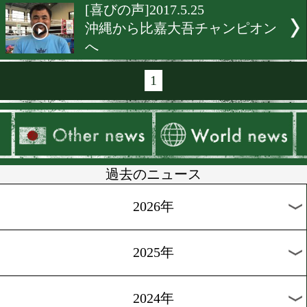
[独占インタビュー]2017.6.3
拳四朗「不動心の勝利」
[インタビュー]2017.6.3
7月・8月はボクシングが熱
[インタビュー]2017.6.2
今野裕介 波乱を起こす!
[インタビュー]2017.5.30
仲里周麿 感謝と喜びを胸
ングへ