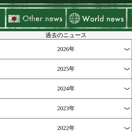
▶
新着
KO KiNG
ダイエット
女子情報
rscproduct
過去のニュース
2026年
2025年