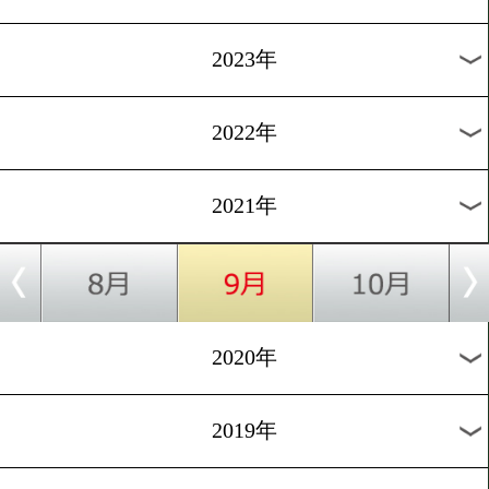
[コラム]2020.6.2
カメラマンはこう見た!(矢
太vs別府優樹編)
1
過去のニュース
2026年