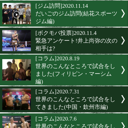
だいごのジム訪問(フュチ
ジム編)
[コラム]2020.12.28
大晦日のボクシングを振り
[ジム訪問]2020.11.14
だいごのジム訪問(結花ス
ジム編)
[ボクモバ投票]2020.11.4
緊急アンケート!井上尚弥
相手は?
[コラム]2020.8.19