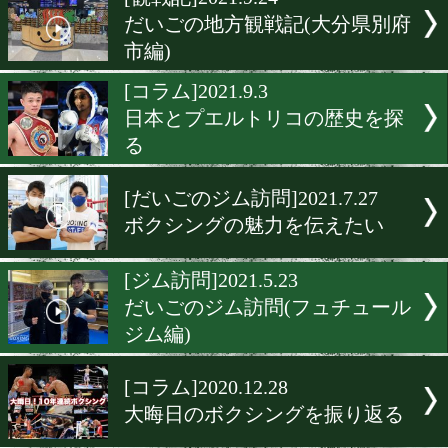
▶
新着
KO KiNG
ダイエット
女子情報
rscproduct
[観戦記]2021.9.24
だいごの地方観戦記(大分
市編)
[コラム]2021.9.3
日本とプエルトリコの歴史
る
[だいごのジム訪問]2021.7.2
ボクシングの魅力を伝えた
[ジム訪問]2021.5.23