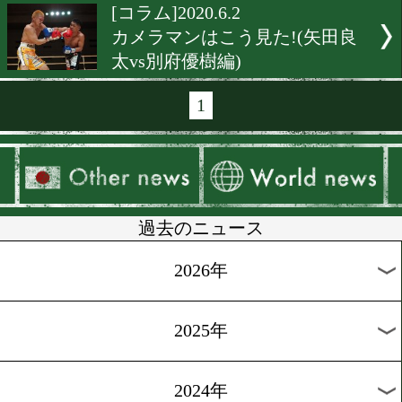
[コラム]2020.6.15
世界のこんなところで試合
ました(南アフリカ編)
[コラム]2020.6.14
外国人選手の活躍を検証す
[コラム]2020.6.9
カメラマンはこう見た!(内
大叶vs小野晃輝編)
[コラム]2020.6.5
世界のトップと拳を交えた
証言(佐藤洋太編)