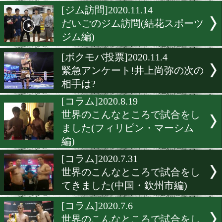
だいごのジム訪問(フュチ
ジム編)
[コラム]2020.12.28
大晦日のボクシングを振り
[ジム訪問]2020.11.14
だいごのジム訪問(結花ス
ジム編)
[ボクモバ投票]2020.11.4
緊急アンケート!井上尚弥
相手は?
[コラム]2020.8.19