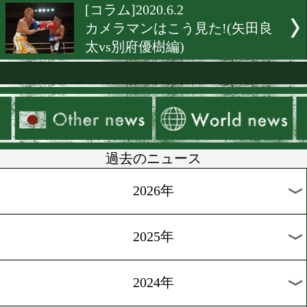
[コラム]2020.6.15
世界のこんなところで試合
ました(南アフリカ編)
[コラム]2020.6.14
外国人選手の活躍を検証す
[コラム]2020.6.9
カメラマンはこう見た!(内
大叶vs小野晃輝編)
[コラム]2020.6.5
世界のトップと拳を交えた
証言(佐藤洋太編)