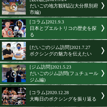
▶
新着
KO KiNG
ダイエット
女子情報
rscproduct
[観戦記]2021.9.24
だいごの地方観戦記(大分
市編)
[コラム]2021.9.3
日本とプエルトリコの歴史
る
[だいごのジム訪問]2021.7.2
ボクシングの魅力を伝えた
[ジム訪問]2021.5.23