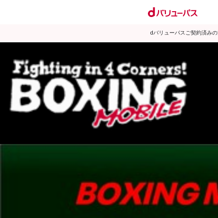
dバリューパスご契約済み
試合日程
試合結果
ランキング
練習動画
2007年11月のニュース
▶
新着
KO KiNG
ダイエット
女子情報
rscproducts