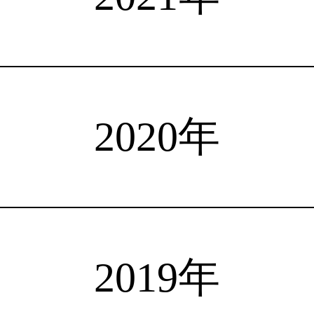
注目選手
海外情報
占い