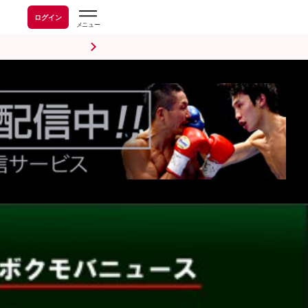
ログイン
前日計量・調印式
試合後会見
海外情報
五輪情報