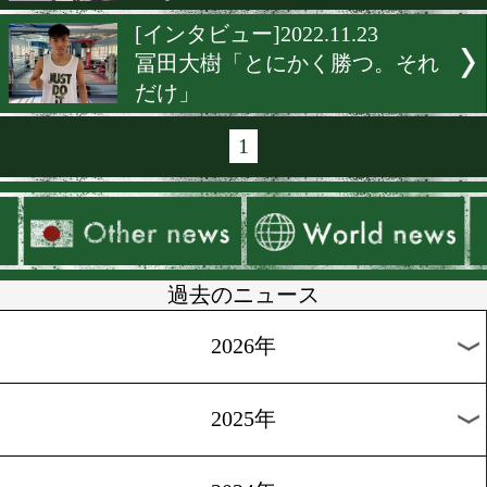
[インタビュー]2022.11.29
田中恒成「レベルが違う。
も圧勝」
[インタビュー動画]2022.11.
赤穂亮が警戒するカシメロ
ィフェンス力
[試合日程]2022.11.25
堤駿斗がアポリナルと激突!
[インタビュー]2022.11.24
堀川謙一「正念場。負けた