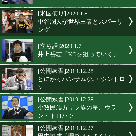
[メキシコ情報]2020.2.21
WBC王者マルチネスが最終
[合宿便り]2020.2.14
六島ジムの精鋭が淡路島走
み合宿をスタート
[公開練習]2020.1.10
比嘉大吾が帰ってくる!
[米国便り]2020.1.8
中谷潤人が世界王者とスパ
ング