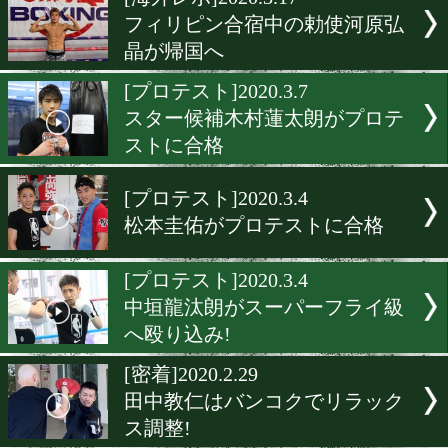
▶
新着
KO KiNG
ダイエット
女子情報
rscproduct
[海外レポ]2020.3.17
フィリピン合宿中の勅使河
晶が帰国へ
[プロテスト]2020.3.7
スター候補木村蓮太朗がプ
ストに合格
[プロテスト]2020.3.4
松本圭佑がプロテストに合
[プロテスト]2020.3.4