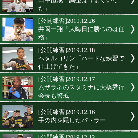
[立ち話]2020.1.7
井上岳志「KOを狙ってい
[公開練習]2019.12.28
とにかくハンサムなJ・シ
ン
[公開練習]2019.12.28
少数民族カザフ族の星、ウ
ン・トロハツ
[公開練習]2019.12.27
田中恒成「調整はうまくい
た」