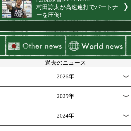
[公開練習]2019.12.26
井岡一翔「大晦日に勝つの
務」
[公開練習]2019.12.18
ペタルコリン「ハードな練
仕上げてきた」
[公開練習]2019.12.17
ムザラネのスタミナに大橋
会長も警戒
[公開練習]2019.12.16
手の内を隠したバトラー