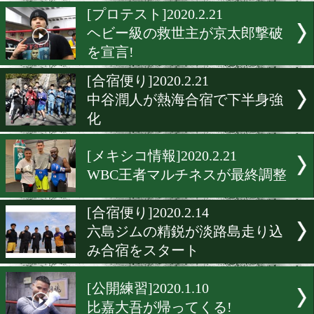
中垣龍汰朗がスーパーフラ
へ殴り込み!
[密着]2020.2.29
田中教仁はバンコクでリラ
ス調整!
[プロテスト]2020.2.21
ヘビー級の救世主が京太郎
を宣言!
[合宿便り]2020.2.21
中谷潤人が熱海合宿で下半
化