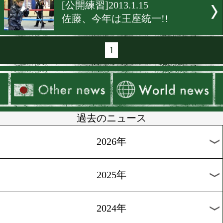
[動画・公開練習]2013.2.21
新女王は必勝宣言!!
[動画・公開練習]2013.2.20
とどろきの奇跡を起こす!
[動画・公開練習]2013.2.19
王者は余裕の表情!!
[公開練習]2013.2.4
河野、世界王者として!!