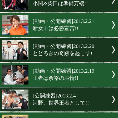
[公開練習]2013.3.28
とにかくサウスポー対策
[動画・公開練習]2013.3.27
好機あれば1Rでも行く
[非公開練習・動画]2013.2.2
笑顔で最終調整
[公開練習]2013.2.23
小関&柴田は準備万端!!