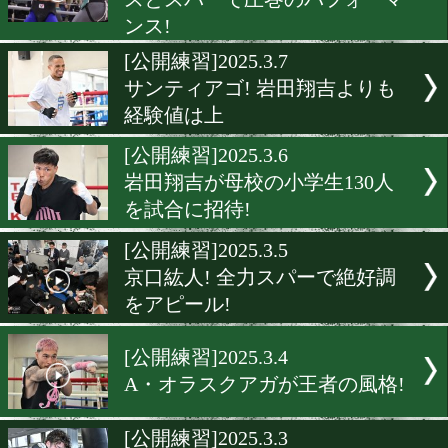
重岡優大! リベンジ一択で
奪還を誓う!
[練習動画]2025.3.15
バンタム級に栗原慶太あり
[公開練習]2025.3.7
矢吹正道が元世界王者のロ
スとスパーで圧巻のパフォ
ンス!
[公開練習]2025.3.7
サンティアゴ! 岩田翔吉よ
経験値は上