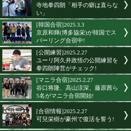
[公開練習]2025.3.6
岩田翔吉が母校の小学生13
を試合に招待!
[公開練習]2025.3.5
京口紘人! 全力スパーで絶
をアピール!
[公開練習]2025.3.4
A・オラスクアガが王者の風
[公開練習]2025.3.3
寺地拳四朗「相手の癖は直
い」