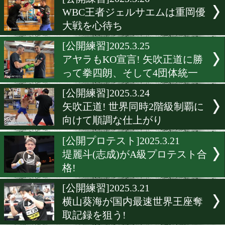
▶
新着
KO KiNG
ダイエット
女子情報
rscproduct
[公開練習]2025.3.26
WBC王者ジェルサエムは重
大戦を心待ち
[公開練習]2025.3.25
アヤラもKO宣言! 矢吹正道
って拳四朗、そして4団体
[公開練習]2025.3.24
矢吹正道! 世界同時2階級制
向けて順調な仕上がり
[公開プロテスト]2025.3.21