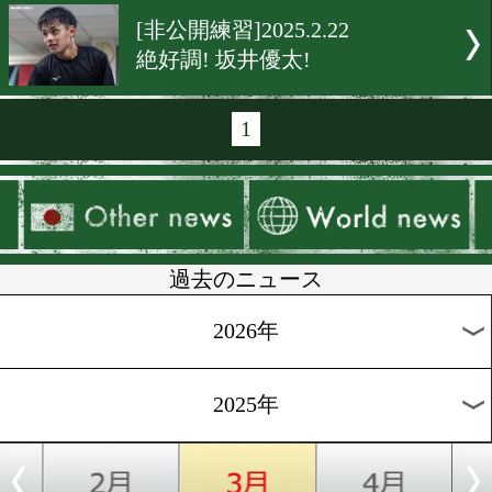
[韓国合宿]2025.3.3
京原和輝(博多協栄)が韓国
パーリング合宿中!
[公開練習]2025.2.27
ユーリ阿久井政悟の公開練
拳四朗陣営がチェック!
[マニラ合宿]2025.2.27
谷口将隆、高山涼深、藤原
5名がマニラ合宿開始!
[合宿情報]2025.2.27
可兒栄樹が豪州で復活を誓