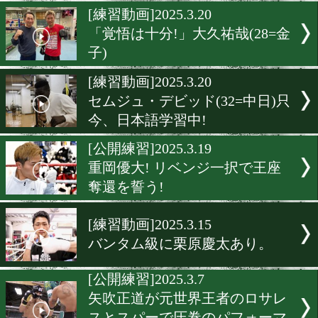
堤麗斗(志成)がA級プロテ
格!
[公開練習]2025.3.21
横山葵海が国内最速世界王
取記録を狙う!
[練習動画]2025.3.20
「覚悟は十分!」大久祐哉(2
子)
[練習動画]2025.3.20
セムジュ・デビッド(32=中
今、日本語学習中!
[公開練習]2025.3.19