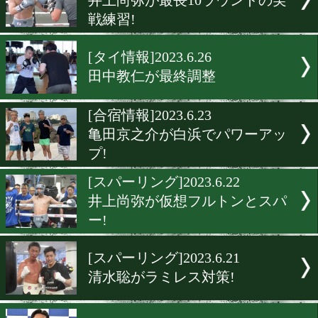
フルトンはまったく手の内
せず!
[キャンプ情報]2023.7.10
那須川天心が成田市でトレ
ングキャンプ
[キャンプ便り]2023.7.9
中谷潤人が相模湖でスイッ
ン!
[スパーリング]2023.6.26
井上尚弥が最長10ラウンド
戦練習!