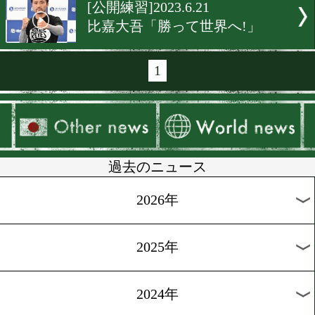
[タイ情報]2023.6.26
田中教仁が最終調整
[合宿情報]2023.6.23
亀田京之介が白浜でパワー
プ!
[スパーリング]2023.6.22
井上尚弥が仮想フルトンと
ー!
[スパーリング]2023.6.21
清水聡がラミレス対策!