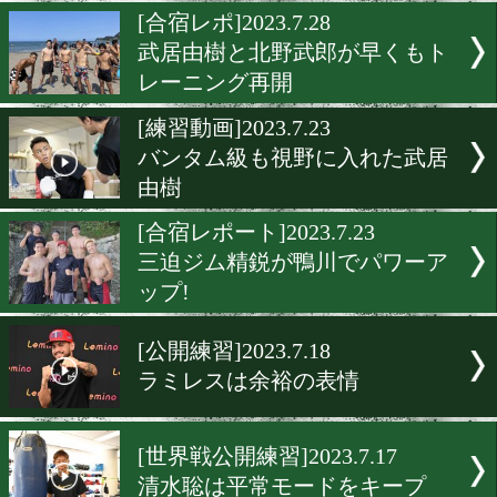
中谷潤人が米国で猛練習!
[公開練習]2023.8.4
西田凌佑が順調なコンディ
ンをアピール!
[合宿レポ]2023.7.28
武居由樹と北野武郎が早く
レーニング再開
[練習動画]2023.7.23
バンタム級も視野に入れた
由樹
[合宿レポート]2023.7.23