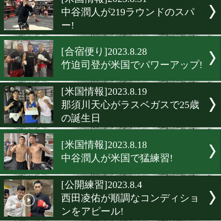
▶
新着
KO KiNG
ダイエット
女子情報
rscproduct
[米国情報]2023.8.31
中谷潤人が219ラウンドの
ー!
[合宿便り]2023.8.28
竹迫司登が米国でパワーア
[米国情報]2023.8.19
那須川天心がラスベガスで2
の誕生日
[米国情報]2023.8.18