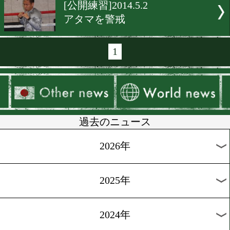
[公開練習]2014.7.14
帝里 万全の仕上がり
[公開練習]2014.7.8
石田「絶対取ります」
[公開練習]2014.5.15
村田「僕は生粋のファイタ
[公開練習]2014.5.3
アッパーに注意