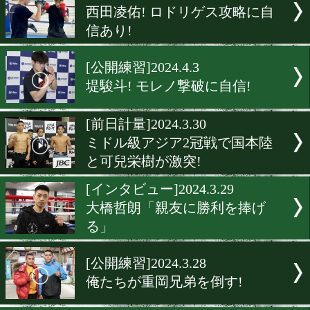
[公開練習]2024.4.15
ワンツーが打てるようにな
武居由樹
[公開練習]2024.4.11
井上拓真「BUST THE LIMI
[公開練習]2024.4.10
31歳井上尚弥が東京ドーム
を誓う
[公開練習]2024.4.9
西田凌佑! ロドリゲス攻略
信あり!