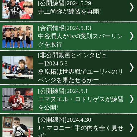
▶
新着
KO KiNG
ダイエット
女子情報
rscproduct
[公開練習]2024.5.29
井上尚弥が練習を再開!
[合宿情報]2024.5.13
中谷潤人が1vs3変則スパー
グを敢行
[非公開動画とインタビュ
ー]2024.5.3
桑原拓は世界戦でユーリへ
ベンジを果たせるかー