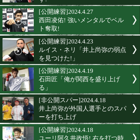
[公開練習]2024.5.1
エマヌエル・ロドリゲスが
を公開!
[公開練習]2024.4.30
J・マロニー! 手の内を全く
ず!
[公開練習]2024.4.27
西田凌佑! 強いメンタルで
ト奪取!
[公開練習]2024.4.23
ルイス・ネリ「井上尚弥の
を見つけた!」