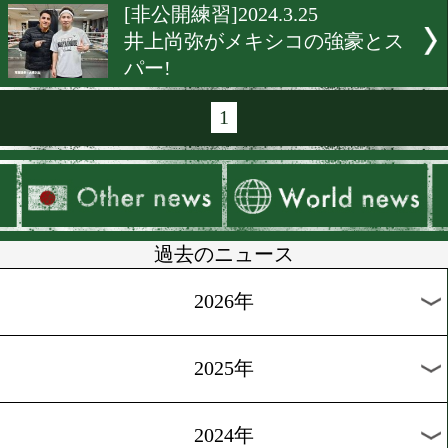
[公開練習]2024.4.3
堤駿斗! モレノ撃破に自信!
[前日計量]2024.3.30
ミドル級アジア2冠戦で国
と可兒栄樹が激突!
[インタビュー]2024.3.29
大橋哲朗「親友に勝利を捧
る」
[公開練習]2024.3.28
俺たちが重岡兄弟を倒す!