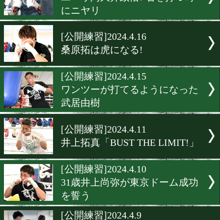
[公開練習]2024.4.19
石田匠「俺が関西を盛り上
る」
[非公開スパー]2024.4.18
井上尚弥が外国人選手との
ーを打ち上げ
[公開練習]2024.4.18
ユーリ阿久井政悟! 右を打
にニヤリ
[公開練習]2024.4.16
桑原拓は虎になる!