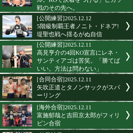
井岡一翔の挑戦。バンタム
線へ
[公開練習]2025.12.19
矢吹正道が世界王者タノン
クとスパーで仕上げ
[公開練習]2025.12.13
井上尚弥「今回は本来のス
ル。KOで決着をつける」
戦のその先へ。
[公開練習]2025.12.12
5階級制覇王者ノニト・ドネ
堤聖也戦へ揺るがぬ自信