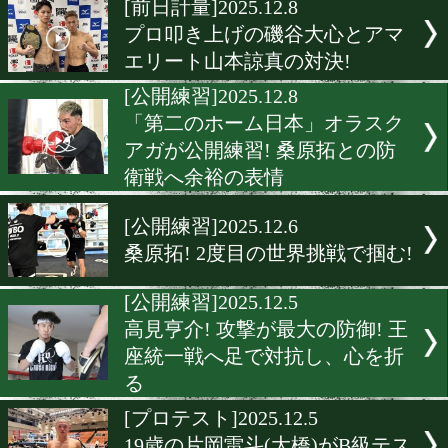
[公開練習]2025.12.11
高見亨介の4回KO宣言にレ
サンティアゴは苦笑。「勝
いい。方法は問わない」
[合同合宿]2025.12.11
矢吹正道とタノンサックが
ーリング
[海外合宿]2025.12.11
富施郁哉と吉田京太郎がフ
ピン合宿
[前日計量]2025.12.8
プロ叩き上げの磯谷大心と
エリート山本諒真の対決!