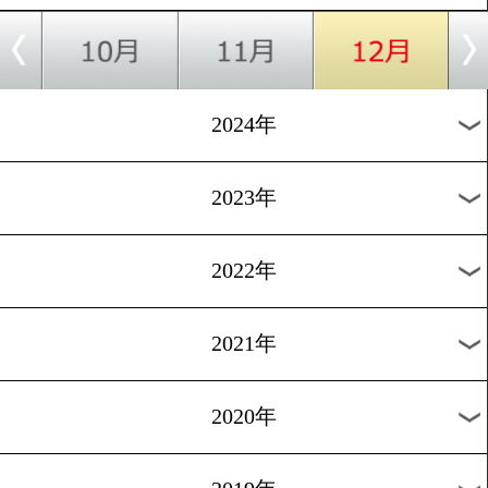
19歳の片岡雷斗(大橋)がB
ト受験
[練習再開]2025.12.4
WBC世界バンタム級王者の
拓真が練習再開!
1
2
次へ>
過去のニュース
2026年