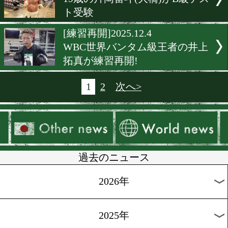
[公開練習]2025.12.8
「第二のホーム日本」オラ
アガが公開練習! 桑原拓と
衛戦へ余裕の表情
[公開練習]2025.12.6
桑原拓! 2度目の世界挑戦で
[公開練習]2025.12.5
高見亨介! 攻撃が最大の防御
座統一戦へ足で対抗し、心
る
[プロテスト]2025.12.5