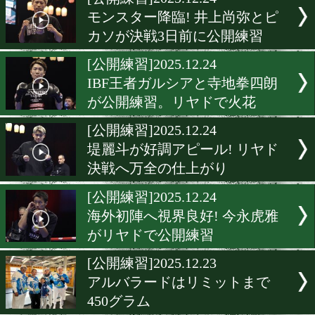
▶
新着
KO KiNG
ダイエット
女子情報
rscproduct
[公開練習]2025.12.24
モンスター降臨! 井上尚弥
カソが決戦3日前に公開練
[公開練習]2025.12.24
IBF王者ガルシアと寺地拳
が公開練習。リヤドで火花
[公開練習]2025.12.24
堤麗斗が好調アピール! リ
決戦へ万全の仕上がり
[公開練習]2025.12.24