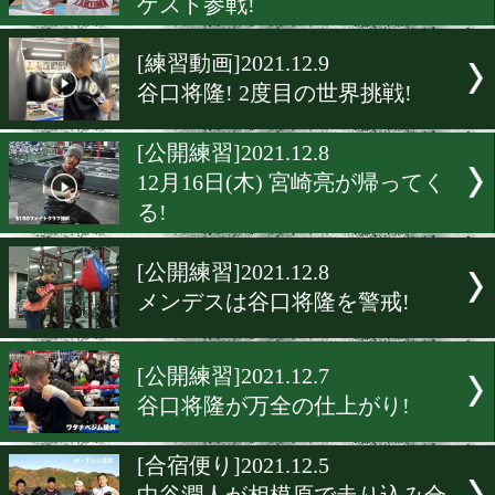
井岡一翔! 大晦日の主役の
渡さない!
[前日計量]2021.12.10
田中恒成と石田匠がついに
[井上尚弥特集]2021.12.9
HIKAKIN・関根勤・山中
ゲスト参戦!
[練習動画]2021.12.9
谷口将隆! 2度目の世界挑戦
[公開練習]2021.12.8