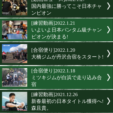
▶
新着
KO KiNG
ダイエット
女子情報
rscproduct
[動画ニュース]2022.1.27
国内最強に勝ってこそ日本
ンピオン
[練習動画]2022.1.21
いよいよ日本バンタム級チ
ピオンが決まる!
[合宿便り]2022.1.20
大橋ジムが丹沢合宿をスタ
[合宿便り]2022.1.18