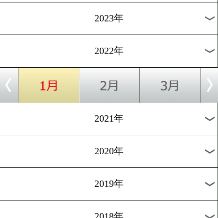
[沖縄合宿]2021.11.9
京口・久我・宇津木沖縄キ
プ
1
過去のニュース
2026年
2025年