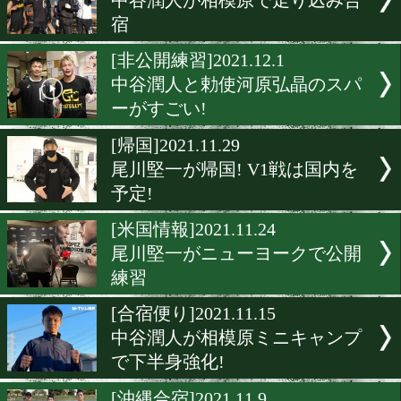
12月16日(木) 宮崎亮が帰
る!
[公開練習]2021.12.8
メンデスは谷口将隆を警戒!
[公開練習]2021.12.7
谷口将隆が万全の仕上がり!
[合宿便り]2021.12.5
中谷潤人が相模原で走り込
宿