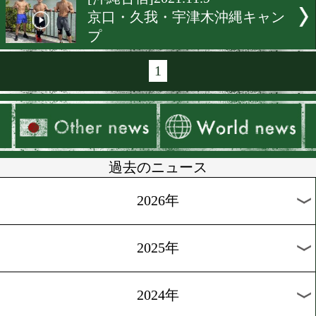
[非公開練習]2021.12.1
中谷潤人と勅使河原弘晶の
ーがすごい!
[帰国]2021.11.29
尾川堅一が帰国! V1戦は国
予定!
[米国情報]2021.11.24
尾川堅一がニューヨークで
練習
[合宿便り]2021.11.15
中谷潤人が相模原ミニキャ
で下半身強化!