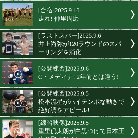
宇津木秀のホンネ!
[練習打ち上げ]2025.9.10
井上尚弥が練習最終日を無
了! あとは勝つだけ。
[合宿]2025.9.10
走れ! 仲里周磨
[ラストスパー]2025.9.6
井上尚弥が120ラウンドの
ーリングを消化