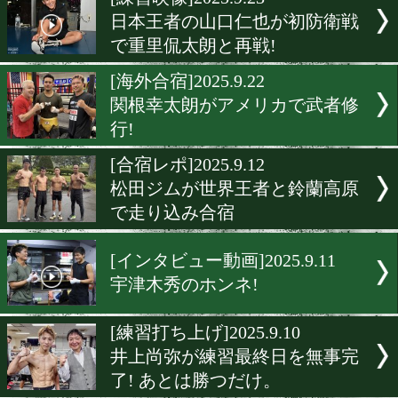
▶
新着
KO KiNG
ダイエット
女子情報
rscproduct
[練習映像]2025.9.23
日本王者の山口仁也が初防
で重里侃太朗と再戦!
[海外合宿]2025.9.22
関根幸太朗がアメリカで武
行!
[合宿レポ]2025.9.12
松田ジムが世界王者と鈴蘭
で走り込み合宿
[インタビュー動画]2025.9.1