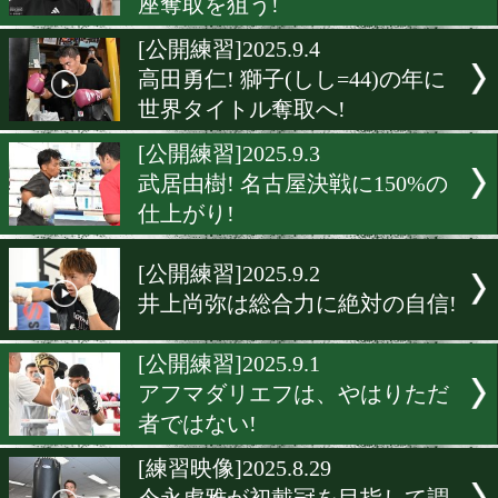
[公開練習]2025.9.6
C・メディナ! 2年前とは違う
[公開練習]2025.9.5
松本流星がハイテンポな動
絶好調をアピール!
[練習映像]2025.9.5
重里侃太朗が白黒つけて日
座奪取を狙う!
[公開練習]2025.9.4
高田勇仁! 獅子(しし=44)の
世界タイトル奪取へ!
[公開練習]2025.9.3