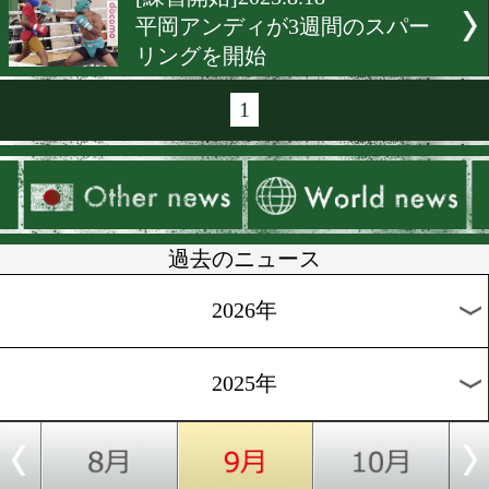
[練習映像]2025.8.24
WBO-APフライ級王者・長
範が初防衛へ向け調整
[スパーリング]2025.8.22
井上尚弥「イメージどおり
た」
[練習映像]2025.8.19
坂井優太と松本磨宙をチェ
8.21(土)は若武者祭り
[練習映像]2025.8.19
8月21日(木)は若武者祭り! 
龍也に注目!