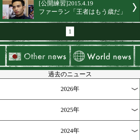
[公開練習]2015.4.26
内山、キャリアの差に自信!
[公開練習]2015.4.24
左の精度を上げた三浦
[公開練習]2015.4.23
村田、圧力とハートを前面
[公開練習]2015.4.20
中部に田中恒成あり