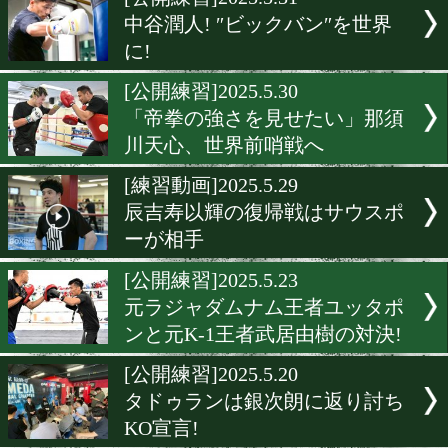
▶
新着
KO KiNG
ダイエット
女子情報
rscproduct
[公開練習]2025.5.31
中谷潤人! ″ビックバン″を
に!
[公開練習]2025.5.30
「帝拳の強さを見せたい」
川天心、世界前哨戦へ
[練習動画]2025.5.29
辰吉寿以輝の復帰戦はサウ
ーが相手
[公開練習]2025.5.23