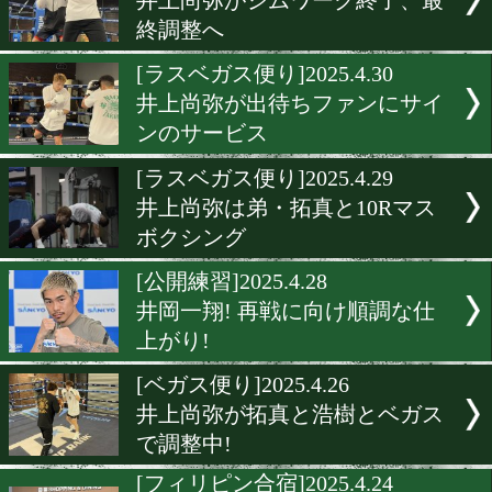
亀田和毅が三兄弟8本目の
のベルト奪取を誓った
[公開練習]2025.5.7
マルティネスはクレバーな
一翔と激闘を約束
[公開練習]2025.5.6
若手が続々登場!堤駿斗と
弥が好調キープ
[ベガス便り]2025.5.1
井上尚弥がジムワーク終了
終調整へ