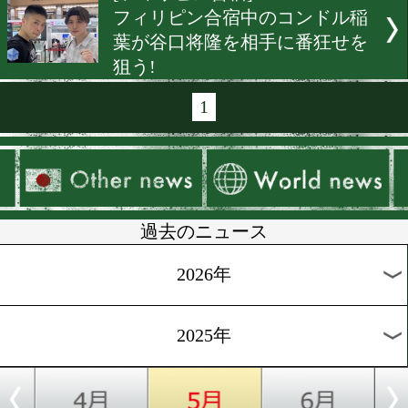
[ラスベガス便り]2025.4.30
井上尚弥が出待ちファンに
ンのサービス
[ラスベガス便り]2025.4.29
井上尚弥は弟・拓真と10R
ボクシング
[公開練習]2025.4.28
井岡一翔! 再戦に向け順調
上がり!
[ベガス便り]2025.4.26
井上尚弥が拓真と浩樹とベ
で調整中!