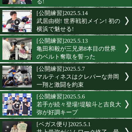
IBFフェザー級王者レオ! 
ポーで公開練習
[公開練習]2025.5.16
力石政法! 最後は相手が倒
いる!
[公開練習]2025.5.15
重岡銀次朗! 逆襲の狼煙を
る!
[公開練習]2025.5.14
武居由樹! 世界戦初メイン!
横浜で魅せる!
[公開練習]2025.5.13