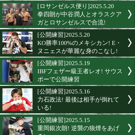
元ラジャダムナム王者ユッ
ンと元K-1王者武居由樹の対
[公開練習]2025.5.20
タドゥランは銀次朗に返り
KO宣言!
[ロサンゼルス便り]2025.5.2
拳四朗が中谷潤人とオラス
ガとロサンゼルスで合流!
[公開練習]2025.5.20
KO勝率100%のメキシカン!
ヌニェスが華麗な身のこな
[公開練習]2025.5.19