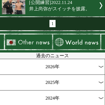
[世界戦大特集]2022.12.2
絶好調! 井上尚弥!
[プロテスト]2022.11.29
元Jリーガー・山口聖矢が
スト
[スパーリング]2022.11.27
中島玲とヒロキングがエキ
ションスパー
[練習動画]2022.11.27
ジョニゴンと対決する渡邉