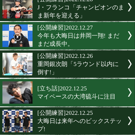
▶
新着
KO KiNG
ダイエット
女子情報
rscproduct
[公開練習]2022.12.28
J・フランコ「チャンピオ
ま新年を迎える」
[公開練習]2022.12.27
今年も大晦日は井岡一翔! 
まだ成長中。
[公開練習]2022.12.26
重岡銀次朗「5ラウンド以
倒す!」
[立ち話]2022.12.25