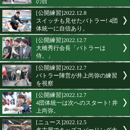
[合宿便り]2022.12.22
中川健太が米国合宿中!
[公開練習]2022.12.16
銀次朗が亀田興毅ファウン
とのスパーを拒否!
[公開練習談話]2022.12.8
大橋会長と井上真吾トレー
の目
[公開練習]2022.12.8
スイッチも見せたバトラー! 
体統一に自信あり。
[公開練習]2022.12.7