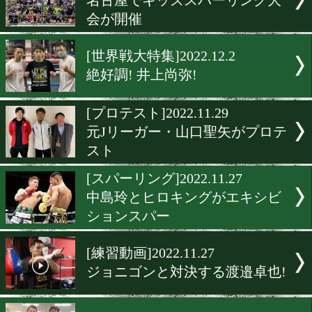
大橋秀行会長「バトラーは
侍。」
[公開練習]2022.12.7
バトラー陣営が井上尚弥の
を視察
[公開練習]2022.12.7
4団体統一は次へのスタート!
上尚弥。
[ニュース]2022.12.5
名古屋でキッズスパーリン
会が開催