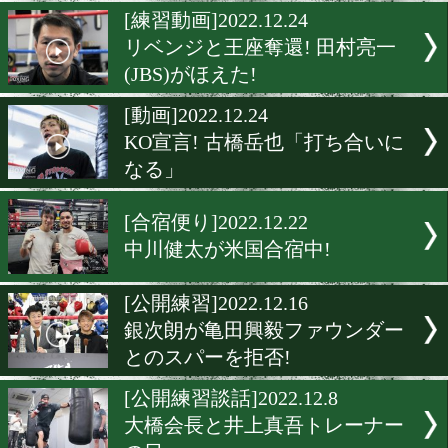
マイペースの大湾硫斗に注
[公開練習]2022.12.25
大晦日は来年へのビックス
プ!
[練習動画]2022.12.24
リベンジと王座奪還! 田村
(JBS)がほえた!
[動画]2022.12.24
KO宣言! 古橋岳也「打ち合
なる」