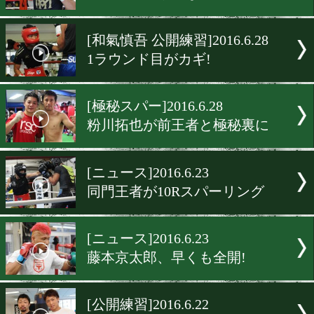
[公開練習]2016.7.13
グスマン「勝つのは私だ」
[公開練習]2016.7.12
井岡一翔「KO狙う」
[公開練習]2016.7.11
村田諒太、順調な調整
[和氣慎吾 公開練習]2016.6.2
1ラウンド目がカギ!