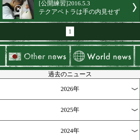
[ニュース]2016.6.22
和氣慎吾が本格スパー開始!
[キャンプ情報]2016.6.15
恒例の白浜キャンプ
[公開練習]2016.5.18
田中恒成「左が成長」
[公開練習]2016.5.7
ジャンボ「不安しかない」