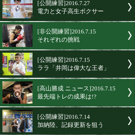
▶
新着
KO KiNG
ダイエット
女子情報
rscproduct
[公開練習]2016.7.27
電力と女子高生ボクサー
[非公開練習]2016.7.15
それぞれの挑戦
[公開練習]2016.7.15
ララ「井岡は偉大な王者」
[高山勝成 ニュース]2016.7.1