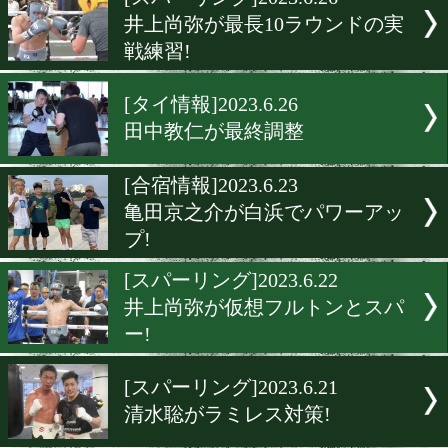
▶
新着
KO KiNG
ダイエット
女子情報
rscproduct
[スパーリング]2023.6.26
井上尚弥が最長10ラウンド
戦練習!
[タイ情報]2023.6.26
田中教仁が最終調整
[合宿情報]2023.6.23
亀田京之介が白浜でパワー
プ!
[スパーリング]2023.6.22