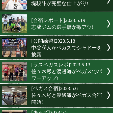
六島ジムの先鋭達が白浜を
る!
[公開練習]2023.6.5
但馬ミツロが英国選手とド
スパー!
[合宿]2023.6.2
井上尚弥が集中合宿を終了!
[公開練習]2023.5.24
堤駿斗が完璧な仕上がり!