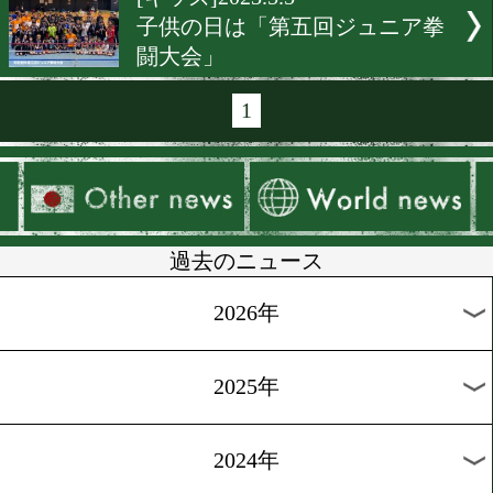
[合宿レポート]2023.5.19
志成ジムの選手層が激アツ!
[公開練習]2023.5.18
中谷潤人がベガスでシャド
披露
[ラスベガスレポ]2023.5.13
佐々木尽と渡邊海がベガス
ワーアップ!
[ベガス合宿]2023.5.6
佐々木尽と渡邊海がベガス
開始!