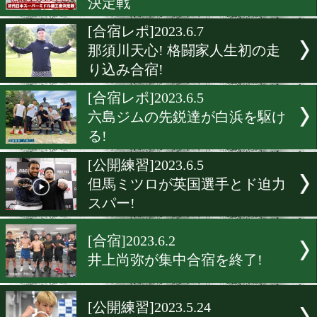
[公開練習]2023.6.20
J・フランコ「リマッチは
[公開練習]2023.6.19
井岡一翔がKO宣言!
[試合日程]2023.6.8
日本スーパーミドル級初代
決定戦
[合宿レポ]2023.6.7
那須川天心! 格闘家人生初
り込み合宿!
[合宿レポ]2023.6.5