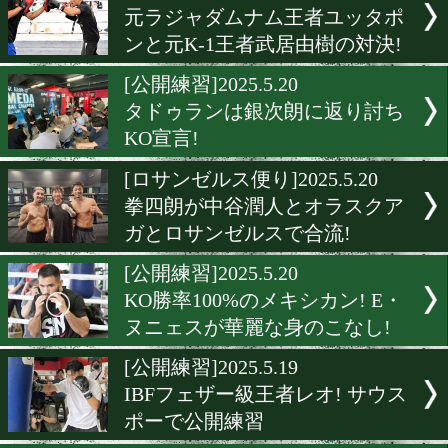
[公開練習]2025.5.31
中谷潤人! ″ビックバン″を
に!
[公開練習]2025.5.30
「帝拳の強さを見せたい」
川天心、世界前哨戦へ
[練習動画]2025.5.29
辰吉寿以輝の復帰戦はサウ
ーが相手
[公開練習]2025.5.23
元ラジャダムナム王者ユッ
ンと元K-1王者武居由樹の対