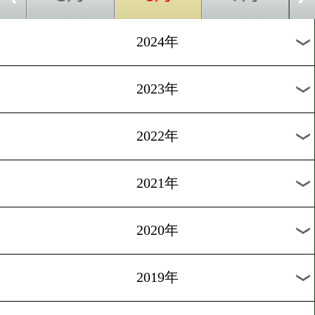
[公開練習]2025.5.16
力石政法! 最後は相手が倒
いる!
1
過去のニュース
2026年