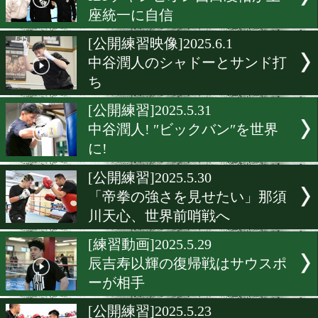
[白浜合宿]2025.6.10
ミツキジムの津川龍也が浜
介と江浦樹と走り込み!
[公開練習]2025.6.3
ビクトル・サンティリャン!
須川天心攻略に自信!
[公開練習]2025.6.2
IBFチャンピオン西田凌佑
座統一に自信
[公開練習映像]2025.6.1
中谷潤人のシャドーとサン
ち