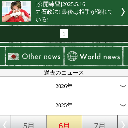
[公開練習]2025.5.20
タドゥランは銀次朗に返り
KO宣言!
[ロサンゼルス便り]2025.5.2
拳四朗が中谷潤人とオラス
ガとロサンゼルスで合流!
[公開練習]2025.5.20
KO勝率100%のメキシカン!
ヌニェスが華麗な身のこな
[公開練習]2025.5.19
IBFフェザー級王者レオ! 
ポーで公開練習