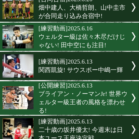
▶
新着
KO KiNG
ダイエット
女子情報
rscproduct
[合同合宿]2025.6.20
畑中建人、大橋哲朗、山中
が合同走り込み合宿中!
[練習動画]2025.6.16
ウェルター級は佐々木尽だ
ゃない! 田中空にも注目!
[練習動画]2025.6.13
関西凱旋! サウスポー中嶋
[公開練習]2025.6.13