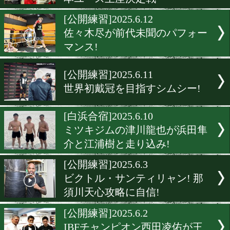
ブライアン・ノーマンJr! 
ェルター級王者の風格を漂
る!
[練習動画]2025.6.13
二十歳の坂井優太! 今週末
本ユース王座決定戦
[公開練習]2025.6.12
佐々木尽が前代未聞のパフ
マンス!
[公開練習]2025.6.11
世界初戴冠を目指すシムシ