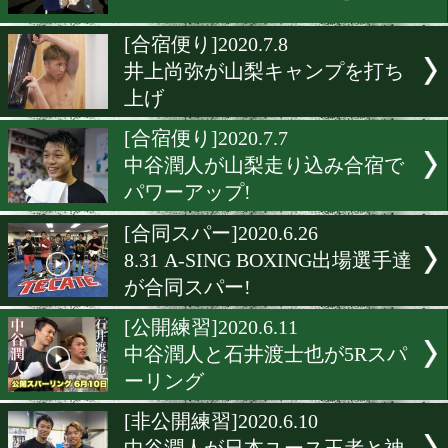
A-SIGNがYouTubeライブ
開スパー
[非公開練習]2020.7.22
決戦1ヶ月前! 中谷潤人は鰻
ーで王座奪取を宣言!
[激走]2020.7.19
南出仁が100㎞マラソンを完
[合宿便り]2020.7.8
井上尚弥が山梨キャンプを
上げ
[合宿便り]2020.7.7