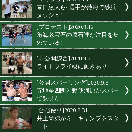
▶
新着
KO KiNG
ダイエット
女子情報
rscproduct
[キャンプ]2020.9.13
京口紘人ら4選手が熱海で
ダッシュ!
[プロテスト]2020.9.12
角海老宝石の原石達が注目
めている!
[非公開練習]2020.9.7
ライトフライ級に動きあり!
[公開スパーリング]2020.9.3