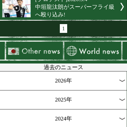
[コロナ対策]2020.6.3
REBOOTジムがコロナ対策
たな取り組み!
[海外レポ]2020.3.17
フィリピン合宿中の勅使河
晶が帰国へ
[プロテスト]2020.3.7
スター候補木村蓮太朗がプ
ストに合格
[プロテスト]2020.3.4
松本圭佑がプロテストに合