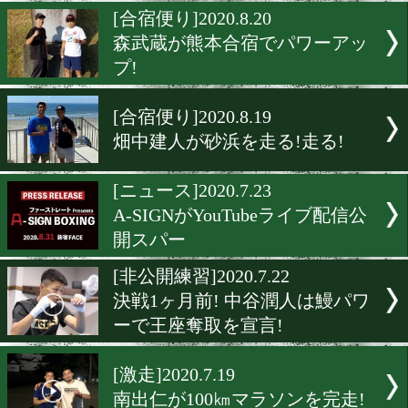
寺地拳四朗と勅使河原がス
で魅せた!
[合宿便り]2020.8.31
井上尚弥がミニキャンプを
ート
[合宿便り]2020.8.20
森武蔵が熊本合宿でパワー
プ!
[合宿便り]2020.8.19
畑中建人が砂浜を走る!走る
[ニュース]2020.7.23