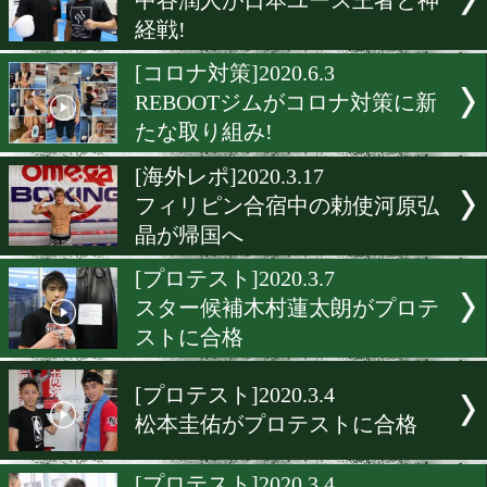
中谷潤人が山梨走り込み合
パワーアップ!
[合同スパー]2020.6.26
8.31 A-SING BOXING出
が合同スパー!
[公開練習]2020.6.11
中谷潤人と石井渡士也が5R
ーリング
[非公開練習]2020.6.10
中谷潤人が日本ユース王者
経戦!