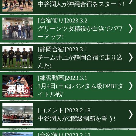
新人王に出場する大橋ジム
手達が合宿開始
[非公開練習]2023.3.7
井上尚弥が会見後にスパー
グを開始!
[合宿便り]2023.3.5
石井渡士也が千葉・館山砂
パワーアップ!
[合宿便り]2023.3.4
中谷潤人が沖縄合宿をスタ