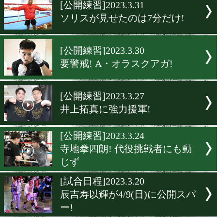
▶
新着
KO KiNG
ダイエット
女子情報
rscproduct
[公開練習]2023.3.31
ソリスが見せたのは7分だけ
[公開練習]2023.3.30
要警戒! A・オラスクアガ!
[公開練習]2023.3.27
井上拓真に強力援軍!
[公開練習]2023.3.24