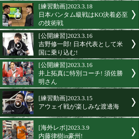
寺地拳四朗! 代役挑戦者に
じず
[試合日程]2023.3.20
辰吉寿以輝が4/9(日)に公開
ー!
[練習動画]2023.3.18
日本バンタム級戦はKO決
の技術戦
[公開練習]2023.3.16
吉野修一郎! 日本代表とし
国に乗り込む!
[公開練習]2023.3.16