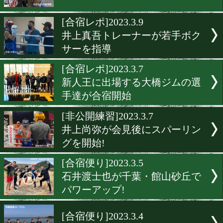
井上拓真に特別コーチ! 須
明さん
[練習動画]2023.3.15
アウェイ戦が楽しみな渡邊
[海外レポ]2023.3.9
内藤律樹in豪州!
[合宿レポ]2023.3.9
井上真吾トレーナーが若手
サーを指導
[合宿レポ]2023.3.7