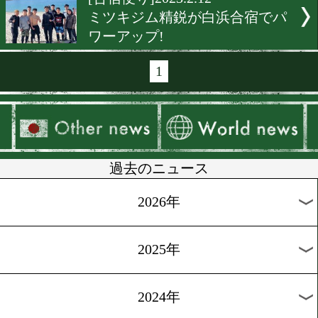
[合宿便り]2023.3.2
グリーンツダ精鋭が白浜で
ーアップ!
[静岡合宿]2023.3.1
チーム井上が静岡合宿で走
んだ!
[練習動画]2023.3.1
3月4日(土)はバンタム級OP
イトル戦!
[コメント]2023.2.18
中谷潤人が2階級制覇を誓う