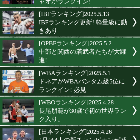
渡邊海がWBO世界11位に
イン!
[WBO-APランキング]2025.5.
フラッシュ赤羽10年ぶりの
ンピオン誕生! 長尾朋範
[WBCランキング]2025.5.14
WBCウェルター級5位にパ
ャオがランクイン!
[IBFランキング]2025.5.13
IBFランキング更新! 軽量
きあり
[OPBFランキング]2025.5.2