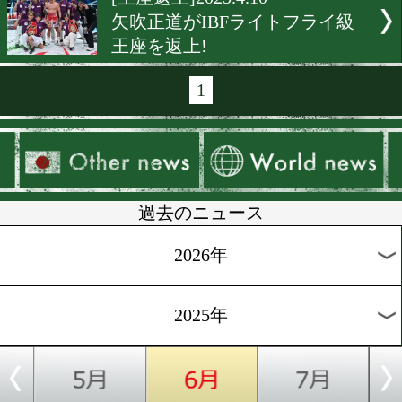
[WBCランキング]2025.4.13
WBC圏外ランキングが面白
[WBCランキング]2025.4.12
最新WBCランキングはフラ
とバンタム級に動きあり!
[WBC月間賞]2025.4.12
WBC3月の顔は寺地拳四朗!
[IBFランキング]2025.4.11
激動のフライ級! IBFは矢
が王者