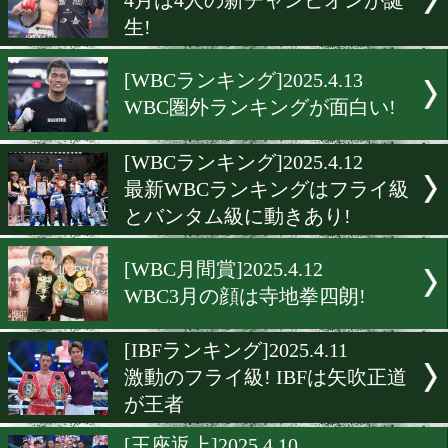
中部と関西の若武者たちが
進!
[WBAランキング]2025.5.1
ドネアがWBAバンタム級5
ランクイン! 必見
[WBOランキング]2025.4.28
長尾朋範が30歳で初の世界
ク入り。
[日本ランキング]2025.4.26
4月は4人の新チャンピオン
生!