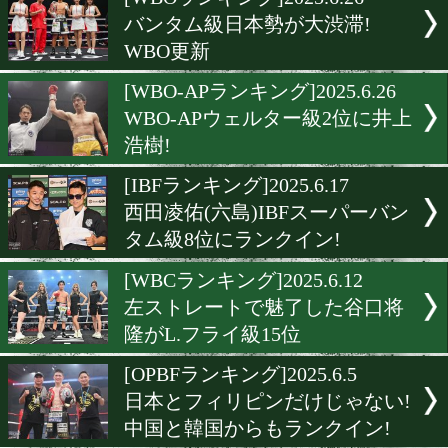
▶
新着
KO KiNG
ダイエット
女子情報
rscproduct
[WBOランキング]2025.6.26
バンタム級日本勢が大渋滞!
WBO更新
[WBO-APランキング]2025.6.
WBO-APウェルター級2位
浩樹!
[IBFランキング]2025.6.17
西田凌佑(六島)IBFスーパ
タム級8位にランクイン!
[WBCランキング]2025.6.12