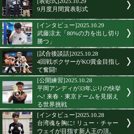
[インタビュー]2025.10.30
村田碧「シンプルな動きで
を制圧する」
[試合発表]2025.10.29
井岡一翔が大晦日にバンタ
で再起戦!
[試合後談話]2025.10.29
大湾硫斗! 世界ランカーと
真価を問われるリング
[表彰式]2025.10.29
9月度月間賞表彰式