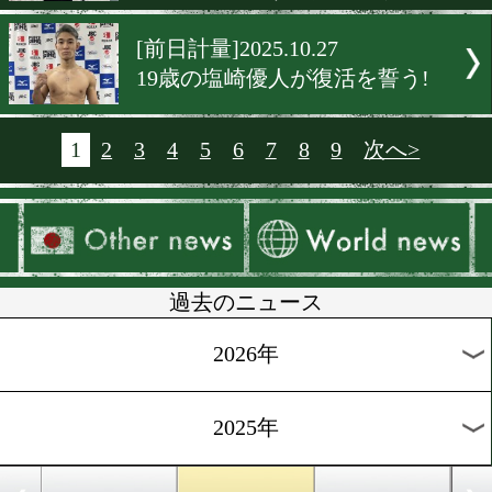
[インタビュー]2025.10.29
武藤涼太「80%の力を出し
勝つ」
[試合後談話]2025.10.28
4回戦ボクサーがKO賞金目
て奮闘!
[公開練習]2025.10.28
平岡アンディが33年ぶりの
へ! 来春・東京ドームを見
る世界挑戦
[インタビュー]2025.10.28
台湾魂を胸に! リュー・チ