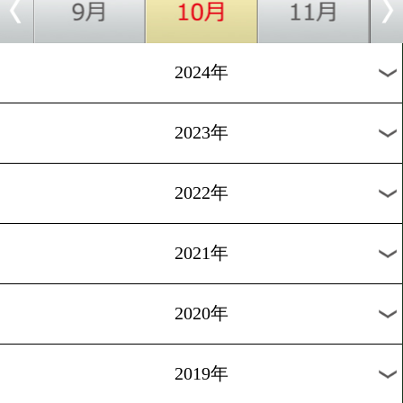
ウェイが目指す新人王の頂
[前日計量]2025.10.27
19歳の塩崎優人が復活を誓
1
2
3
4
5
6
7
8
9
次へ
過去のニュース
2026年