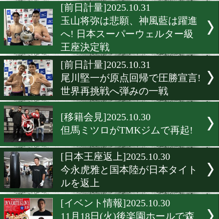
矢吹正道が師走の愛知で初
戦へ!
[前日計量]2025.10.31
友良瑠偉斗vs眞下公翔! 期
まる日本ユース王座戦!
[前日計量]2025.10.31
玉山将弥は悲願、神風藍は
へ! 日本スーパーウェルタ
王座決定戦
[前日計量]2025.10.31
尾川堅一が原点回帰で圧勝
世界再挑戦へ弾みの一戦