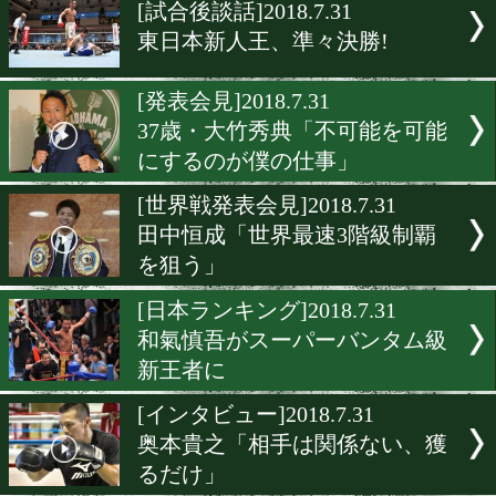
▶
新着
KO KiNG
ダイエット
女子情報
rscproduct
[試合後談話]2018.7.31
東日本新人王、準々決勝!
[発表会見]2018.7.31
37歳・大竹秀典「不可能を
にするのが僕の仕事」
[世界戦発表会見]2018.7.31
田中恒成「世界最速3階級
を狙う」
[日本ランキング]2018.7.31