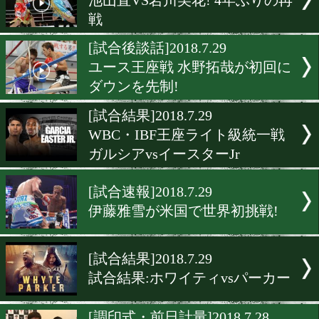
木村翔「外国で活躍する時
来ている」
[試合後会見]2018.7.29
天海ツナミが凱旋試合で魅
[試合後会見]2018.7.29
中谷正義の10度目の防衛戦
[試合後会見]2018.7.29
池山直VS岩川美花! 4年ぶ
戦