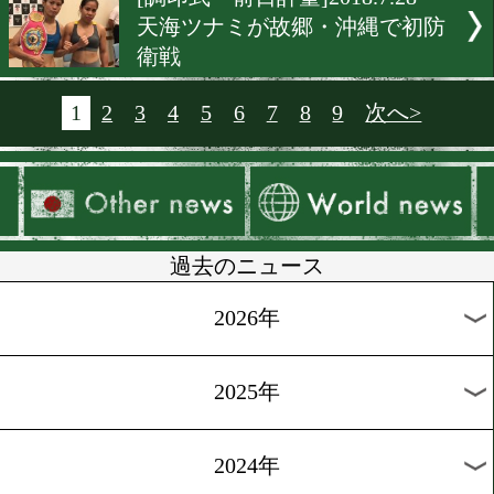
[試合後談話]2018.7.29
ユース王座戦 水野拓哉が初
ダウンを先制!
[試合結果]2018.7.29
WBC・IBF王座ライト級統
ガルシアvsイースターJr
[試合速報]2018.7.29
伊藤雅雪が米国で世界初挑
[試合結果]2018.7.29
試合結果:ホワイティvsパ