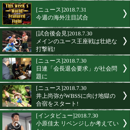
和氣慎吾がスーパーバンタ
新王者に
[インタビュー]2018.7.31
奥本貴之「相手は関係ない
るだけ」
[ニュース]2018.7.31
今週の海外注目試合
[試合後会見]2018.7.30
メインのユース王座戦は壮
打撃戦!
[ニュース]2018.7.30