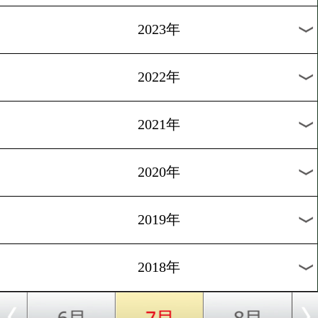
[調印式・前日計量]2018.7.2
天海ツナミが故郷・沖縄で
衛戦
1
2
3
4
5
6
7
8
9
次へ
過去のニュース
2026年
2025年