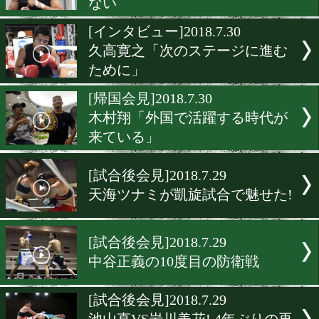
日連「会長退会要求」が社
題に
[ニュース]2018.7.30
井上尚弥がWBSSに向け地
合宿をスタート!
[インタビュー]2018.7.30
小原佳太 リベンジしか考え
ない
[インタビュー]2018.7.30
久高寛之「次のステージに
ために」
[帰国会見]2018.7.30