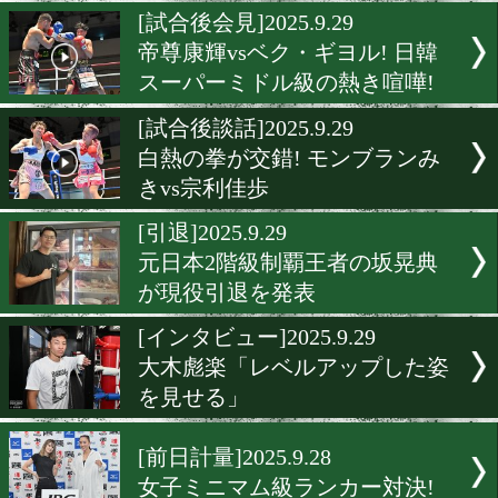
池側純と細川兼伸がSバン
級挑戦権を懸けて激突!
[インタビュー]2025.9.30
山口仁也「完全決着をつけ
[試合後会見]2025.9.29
帝尊康輝vsベク・ギヨル! 
スーパーミドル級の熱き喧
[試合後談話]2025.9.29
白熱の拳が交錯! モンブラ
きvs宗利佳歩
[引退]2025.9.29