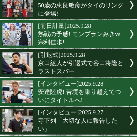
中谷潤人がプレミアムトー
ョー開催! 井上尚弥との対
意欲
[前日計量]2025.9.28
帝尊康輝とベク・ギヨルが
王座を懸けて再戦!
[試合後談話]2025.9.28
大谷新星がSフェザー級ト
メントにアピール!
[試合後談話]2025.9.28
50歳の恵良敏彦がタイのリ
に登場!