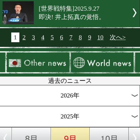
[前日計量]2025.9.28
熱戦の予感! モンブランみき
宗利佳歩!
[引退式]2025.9.28
京口紘人が引退式で谷口将
ラストスパー
[インタビュー]2025.9.28
安達陸虎! 苦境を乗り越え
いにタイトルへ!
[インタビュー]2025.9.27
寺下列「大切な人に報告し
い」