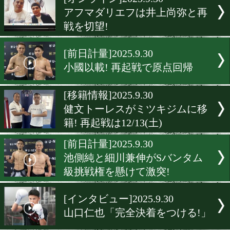
▶
新着
KO KiNG
ダイエット
女子情報
rscproduct
[オンライン]2025.9.30
アフマダリエフは井上尚弥
戦を切望!
[前日計量]2025.9.30
小國以載! 再起戦で原点回
[移籍情報]2025.9.30
健文トーレスがミツキジム
籍! 再起戦は12/13(土)
[前日計量]2025.9.30