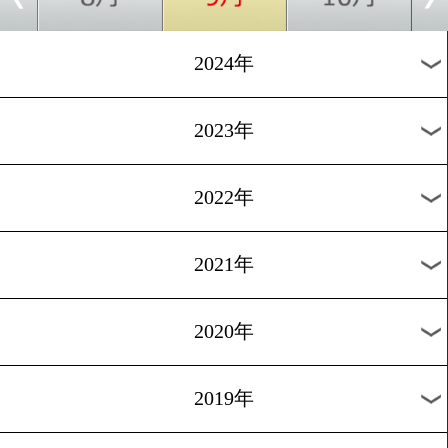
[世界戦特集]2025.9.27
即決! 井上拓真の覚悟。
1
2
3
4
5
6
7
8
9
10
次
過去のニュース
2026年