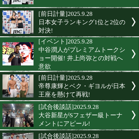
元日本2階級制覇王者の坂
が現役引退を発表
[インタビュー]2025.9.29
大木彪楽「レベルアップし
を見せる」
[前日計量]2025.9.28
女子ミニマム級ランカー対
[前日計量]2025.9.28
日本女子ランキング1位と2
対決!
[イベント]2025.9.28