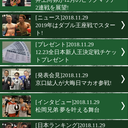
[海外試合速報]2018.11.30
タイの強豪王者がV9戦
[東京五輪]2018.11.30
届け!両国国技館で開催の
[WOWOWインタビュ
ー]2018.11.29
井上尚弥が12月のビッグマ
2連戦を展望!
[ニュース]2018.11.29
2019年はダブル王座戦でス
ト!