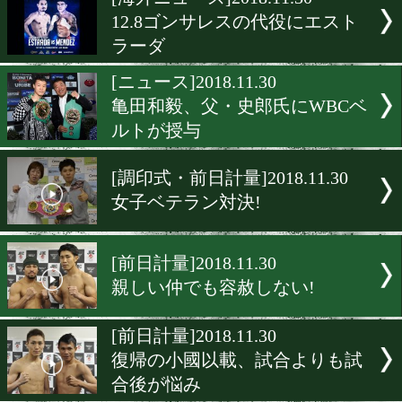
▶
新着
KO KiNG
ダイエット
女子情報
rscproduct
[海外ニュース]2018.11.30
12.8ゴンサレスの代役にエ
ラーダ
[ニュース]2018.11.30
亀田和毅、父・史郎氏にWB
ルトが授与
[調印式・前日計量]2018.11.
女子ベテラン対決!
[前日計量]2018.11.30