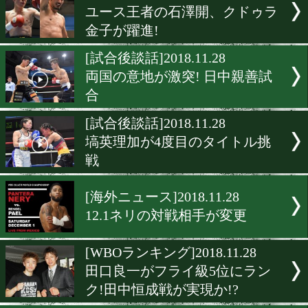
[プレゼント]2018.11.29
12.23全日本新人王決定戦
トプレゼント
[発表会見]2018.11.29
京口紘人が大晦日マカオ参
[インタビュー]2018.11.29
松岡兄弟 夢を叶える舞台
[日本ランキング]2018.11.29
ユース王者の石澤開、クド
金子が躍進!