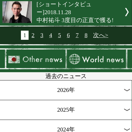
[試合後談話]2018.11.28
両国の意地が激突! 日中親
合
[試合後談話]2018.11.28
塙英理加が4度目のタイト
戦
[海外ニュース]2018.11.28
12.1ネリの対戦相手が変更
[WBOランキング]2018.11.2
田口良一がフライ級5位に
ク!田中恒成戦が実現か!?