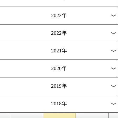
[ショートインタビュ
ー]2018.11.28
中村祐斗 3度目の正直で獲る
1
2
3
4
5
6
7
8
次へ>
過去のニュース
2026年