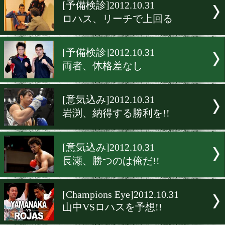
▶
新着
KO KiNG
ダイエット
女子情報
rscproduct
[予備検診]2012.10.31
ロハス、リーチで上回る
[予備検診]2012.10.31
両者、体格差なし
[意気込み]2012.10.31
岩渕、納得する勝利を!!
[意気込み]2012.10.31