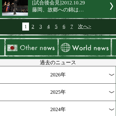
[公開練習]2012.10.29
王者の左は絶好調!!
[記者会見]2012.10.29
勝って勇気を送る!!
[公開練習]2012.10.29
山中の左を警戒
[ニュース]2012.10.29
新人王西軍代表決定