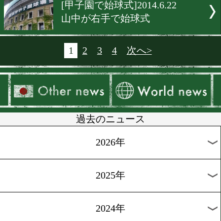
[W世界戦発表会]2014.6.23
奇跡を起こす&減量が敵
[前日計量]2014.6.23
ヘビと登場
[前日計量]2014.6.23
コツコツやるのが近道
[動画・前日計量]2014.6.22
無敗の挑戦者