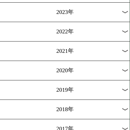
[甲子園で始球式]2014.6.22
山中が右手で始球式
1
2
3
4
次へ>
過去のニュース
2026年
2025年