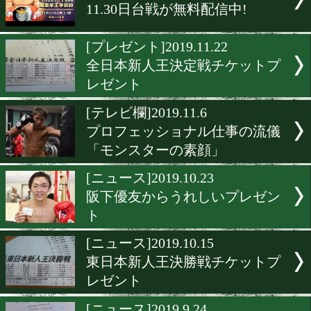
ジアクロがアスリート応援
ンペーンを実施
[店紹介]2020.3.6
関西へ行ったらこの店に行
し!
[告知]2020.3.5
小原佳太が東京ネットラジ
出演
[ニュース]2019.11.30
11.30日台戦が無料配信中!