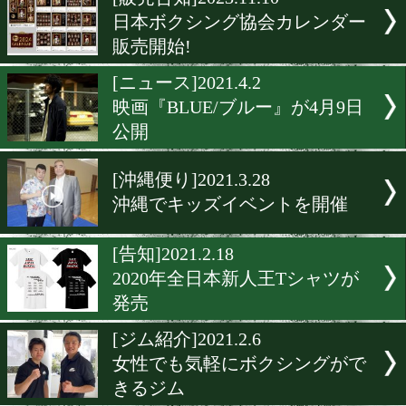
▶
新着
KO KiNG
ダイエット
女子情報
rscproduct
[販売告知]2023.11.10
日本ボクシング協会カレン
販売開始!
[ニュース]2021.4.2
映画『BLUE/ブルー』が4月
公開
[沖縄便り]2021.3.28
沖縄でキッズイベントを開
[告知]2021.2.18