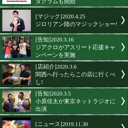
川嶋勝重氏がバース&ディ
演
[告知]2020.7.6
ジアクロが新商品を発売
[告知]2020.6.6
東日本ボクシング協会がイ
タグラムも開始
[マジック]2020.4.25
ジロリアン陸のマジックシ
[告知]2020.3.16