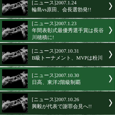
▶
新着
KO KiNG
ダイエット
女子情報
rscproduct
[ニュース]2007.1.24
輪島vs原田、会長選勃発!!
[ニュース]2007.1.23
年間表彰式最優秀選手賞は
川穂積に!
[ニュース]2007.10.31
B級トーナメント、MVPは
[ニュース]2007.10.30