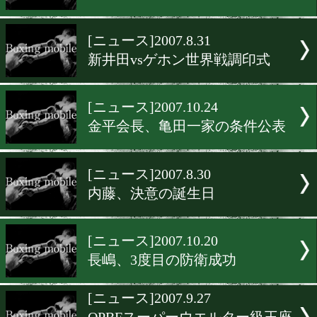
[ニュース]2007.10.25
坂田健史、興毅の挑戦も視
[ニュース]2007.10.24
亀田問題再発防止へ3カ条
[ニュース]2007.10.24
TBS"亀田路線"見直しへ!
[ニュース]2007.8.31
新井田vsゲホン世界戦調印