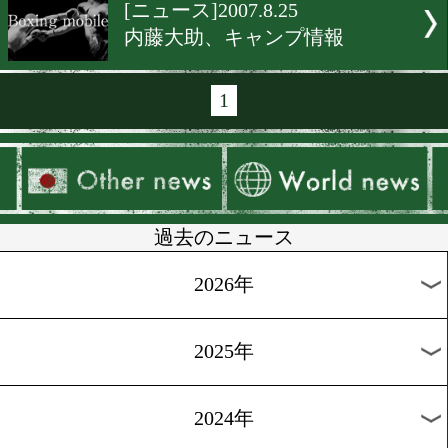
[ニュース]2007.10.19
興毅がJBCに謝罪
[ニュース]2007.8.28
イーグル京和がリングネー
更
[ニュース]2007.9.27
JBC、来春からボクサー新
修会を実施
[ニュース]2007.7.27
暫定王者リナレス、正規王
昇格!!