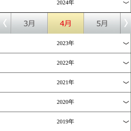
に挑戦!
[試合後談話]2024.4.26
石脇麻生vs湯場海樹! 勝者
イトルをアピール!
1
2
3
4
5
6
7
8
次へ>
過去のニュース
2026年