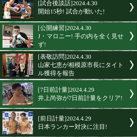
▶
新着
KO KiNG
ダイエット
女子情報
rscproduct
[試合後談話]2024.4.30
開始15秒! 試合が動いた!
[公開練習]2024.4.30
J・マロニー! 手の内を全く
ず!
[表敬訪問]2024.4.30
山家七恵が相模原市長にタ
ル獲得を報告
[7日前計量]2024.4.29