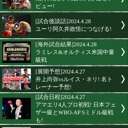
WBO王者マロニーが笑顔で
日! 東京ドームで武居由樹
決!
[試合後談話]2024.4.28
大阪で激戦! 初回に大きく
た!
[試合後談話]2024.4.28
期待の新人! 高倉日向が圧
ビュー!
[試合後談話]2024.4.28
ユーリ阿久井政悟につなげ