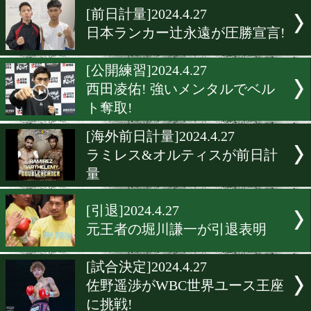
[海外試合結果]2024.4.28
ラミレス&オルティス米国
級戦
[展開予想]2024.4.27
井上尚弥vsルイス・ネリ! 
レーナー予想!
[試合日程]2024.4.27
アマエリ4人プロ初戦! 日本
ザー級とWBO-AP Sミドル
も!
[前日計量]2024.4.27
日本ランカー辻永遠が圧勝