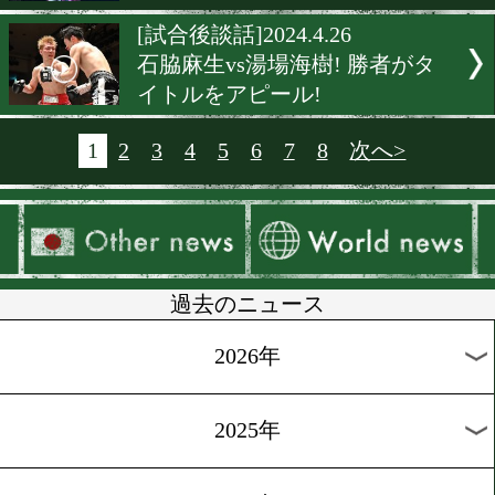
[公開練習]2024.4.27
西田凌佑! 強いメンタルで
ト奪取!
[海外前日計量]2024.4.27
ラミレス&オルティスが前
量
[引退]2024.4.27
元王者の堀川謙一が引退表
[試合決定]2024.4.27
佐野遥渉がWBC世界ユース