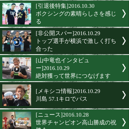
イズム継承者が語る長谷川
の感性
[独占インタビュー]2016.10.
決戦の地、ラスベガスへ
[引退後特集]2016.10.30
ボクシングの素晴らしさを
る
[非公開スパー]2016.10.29
トップ選手が横浜で激しく
合った
[山中竜也インタビュ