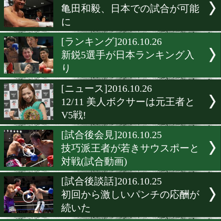
[発表会見]2016.10.28
世界戦線に戻る
[会見]2016.10.27
日本で再出発!早ければ年
帰戦
[華井玄樹インタビュ
ー]2016.10.26
岐阜県期待の新星がベルト
宣言
[ニュース]2016.10.26
亀田和毅、日本での試合が
に