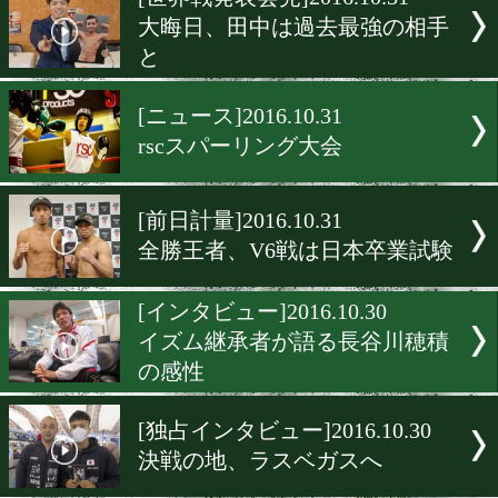
▶
新着
KO KiNG
ダイエット
女子情報
rscproduct
[世界戦発表会見]2016.10.31
大晦日、田中は過去最強の
と
[ニュース]2016.10.31
rscスパーリング大会
[前日計量]2016.10.31
全勝王者、V6戦は日本卒業
[インタビュー]2016.10.30