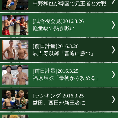
[前日計量]2016.3.27
井上浩樹「楽しみたい」
[前日計量]2016.3.27
細野悟「早めに倒しに行く
[ニュース]2016.3.27
5/23～ IBF総会@北京
[ニュース]2016.3.26
中野和也が韓国で元王者と