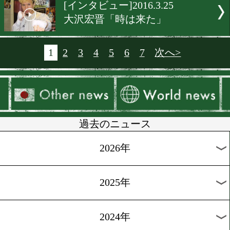
[試合後会見]2016.3.26
軽量級の熱き戦い
[前日計量]2016.3.26
辰吉寿以輝「普通に勝つ」
[前日計量]2016.3.25
福原辰弥「最初から攻める
[ランキング]2016.3.25
益田、西田が新王者に