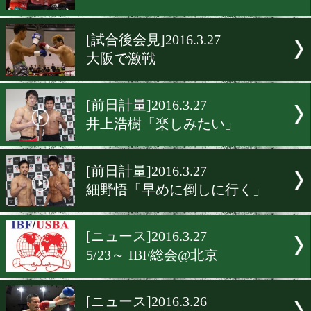
野中悠樹「世界に繋げる試
を」
[試合後談話]2016.3.28
井上浩樹のプロ第2戦
[試合後会見]2016.3.28
細野vs福原、3度目の対決
[試合後会見]2016.3.27
大阪で激戦