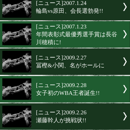
▶
新着
KO KiNG
ダイエット
女子情報
rscproduct
[ニュース]2007.1.24
輪島vs原田、会長選勃発!!
[ニュース]2007.1.23
年間表彰式最優秀選手賞は
川穂積に!
[ニュース]2009.2.27
冨樫&小関、名がホールに
[ニュース]2009.2.28