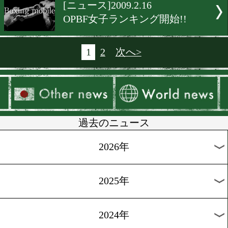
[ニュース]2009.2.19
佐藤幸治、WBA世界挑戦!!
[ニュース]2009.2.19
日本フェザー級王座決戦迫
[ニュース]2009.2.16
小堀佑介、現役続行!!
[ニュース]2009.2.16
プロレスラー、ボクサーに
向!!