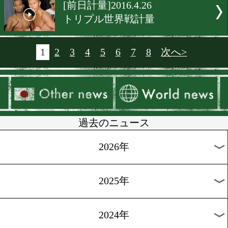
[オッズ]2016.4.27
内山のV12戦は14対3
[試合後会見]2016.4.26
中川健太、左ストレート一
[ニュース]2016.4.26
戸部洋平がリング上で挨拶
[ニュース]2016.4.26
井上、八重樫のTV出演情報