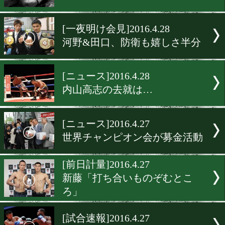
[試合後談話]2016.4.28
壮絶な打撃戦
[試合後会見]2016.4.28
ウェルター級の頂点に立っ
は?
[告知]2016.4.28
B級トーナメント締切迫る
[一夜明け会見]2016.4.28
河野&田口、防衛も嬉しさ