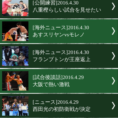
▶
新着
KO KiNG
ダイエット
女子情報
rscproduct
[公開練習]2016.4.30
八重樫らしい試合を見せた
[海外ニュース]2016.4.30
あすスリヤンvsモレノ
[海外ニュース]2016.4.30
フランプトンが王座返上
[試合後談話]2016.4.29