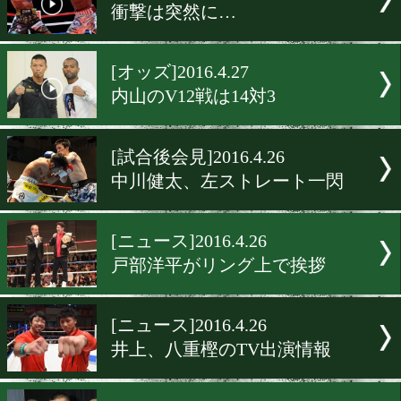
[ニュース]2016.4.28
内山高志の去就は…
[ニュース]2016.4.27
世界チャンピオン会が募金
[前日計量]2016.4.27
新藤「打ち合いものぞむと
ろ」
[試合速報]2016.4.27
衝撃は突然に…