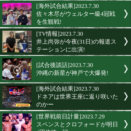
鉄人! 堀川謙一が復活を目
[試合後談話]2023.7.30
中日本もバンタム級が熱い!
[海外試合結果]2023.7.30
佐々木尽がウェルター級4
を生観戦!
[TV情報]2023.7.30
井上尚弥が今夜(31日)の報
テーションに出演!