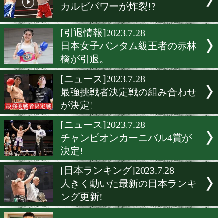
[前日計量]2023.7.29
刈谷でバンタム級ランカー
[インタビュー]2023.7.29
酒井幹生「とにかくリベン
[表彰式]2023.7.28
5月、6月度月間賞表彰式
[試合後談話]2023.7.28
カルビパワーが炸裂!?