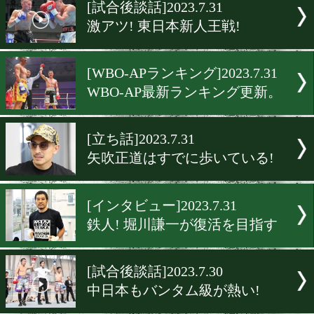
▶
新着
KO KiNG
ダイエット
女子情報
rscproduct
[試合後談話]2023.7.31
激アツ! 東日本新人王戦!
[WBO-APランキング]2023.7.
WBO-AP最新ランキング更
[立ち話]2023.7.31
矢吹正道はすでに歩いてい
[インタビュー]2023.7.31