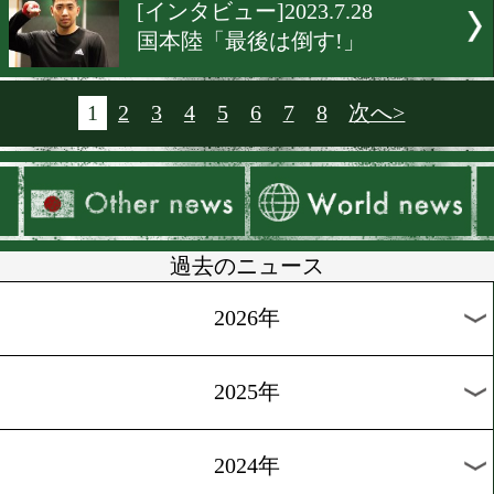
[引退情報]2023.7.28
日本女子バンタム級王者の
檎が引退。
[ニュース]2023.7.28
最強挑戦者決定戦の組み合
が決定!
[ニュース]2023.7.28
チャンピオンカーニバル4
決定!
[日本ランキング]2023.7.28
大きく動いた最新の日本ラ
ング更新!