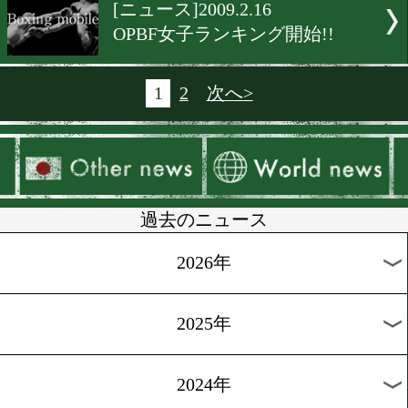
[ニュース]2009.2.19
佐藤幸治、WBA世界挑戦!!
[ニュース]2009.2.19
日本フェザー級王座決戦迫
[ニュース]2009.2.16
小堀佑介、現役続行!!
[ニュース]2009.2.16
プロレスラー、ボクサーに
向!!