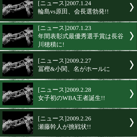
▶
新着
KO KiNG
ダイエット
女子情報
rscproduct
[ニュース]2007.1.24
輪島vs原田、会長選勃発!!
[ニュース]2007.1.23
年間表彰式最優秀選手賞は
川穂積に!
[ニュース]2009.2.27
冨樫&小関、名がホールに
[ニュース]2009.2.28