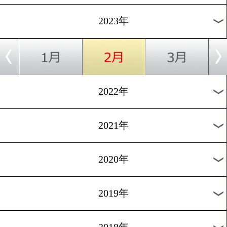
[挑戦]2023.2.25
久田哲也の24時間サンドバ
打ち企画がスタート!
1
2
3
4
5
6
次へ>
過去のニュース
2026年
2025年