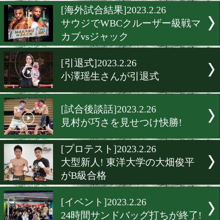
東日本新人王戦の組み合わ
決定!
[立ち話]2023.2.27
桑原拓! 攻撃力がアップ!
[海外試合結果]2023.2.26
サウジでWBCクルーザー級
カブvsジャック
[引退式]2023.2.26
小澤瑶生さんが引退式