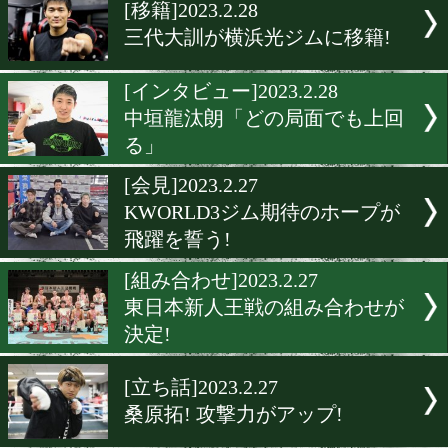
▶
新着
KO KiNG
ダイエット
女子情報
rscproduct
[移籍]2023.2.28
三代大訓が横浜光ジムに移
[インタビュー]2023.2.28
中垣龍汰朗「どの局面でも
る」
[会見]2023.2.27
KWORLD3ジム期待のホー
飛躍を誓う!
[組み合わせ]2023.2.27