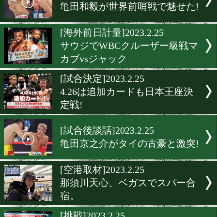
[試合後談話]2023.2.26
岩川美花が地元高知で魅せ
[海外試合結果]2023.2.26
IBFスーパーライト級王座
戦マティスvsポンセ
[海外試合結果]2023.2.25
リゴンドーがフロリダで再
[試合後会見]2023.2.25
亀田和毅が世界前哨戦で魅