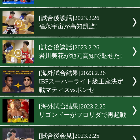
[試合後談話]2023.2.26
見村が巧さを見せつけ快勝!
[プロテスト]2023.2.26
大型新人! 東洋大学の大畑
がB級合格
[イベント]2023.2.26
24時間サンドバッグ打ちが
[試合後談話]2023.2.26
福永宇宙が高知凱旋!