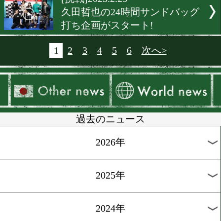
[海外前日計量]2023.2.25
サウジでWBCクルーザー級
カブvsジャック
[試合決定]2023.2.25
4.26は追加カードも日本王
定戦!
[試合後談話]2023.2.25
亀田京之介がタイの古豪と
[空港取材]2023.2.25
那須川天心、ベガスでスパ
宿。