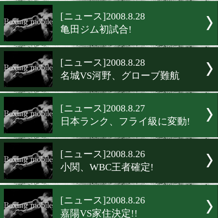
和賀VS黒木、東洋決定!!
[ニュース]2008.8.29
榎、世界奪取へ涙の誓い
[ニュース]2008.8.28
亀田ジム初試合!
[ニュース]2008.8.28
名城VS河野、グローブ難航