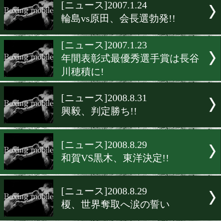
▶
新着
KO KiNG
ダイエット
女子情報
rscproduct
[ニュース]2007.1.24
輪島vs原田、会長選勃発!!
[ニュース]2007.1.23
年間表彰式最優秀選手賞は
川穂積に!
[ニュース]2008.8.31
興毅、判定勝ち!!
[ニュース]2008.8.29