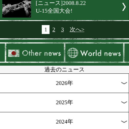
[ニュース]2008.6.30
9月にトリプル世界戦
[ニュース]2008.8.22
坂田次戦は同級2位デンカ
ーン?
[ニュース]2008.6.30
亀田家独立容認を報告
[ニュース]2008.6.26
清水、正攻法で魅せます