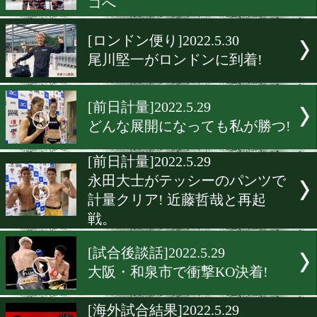
[引退式]2022.5.30
元日本王者の鈴木悠介が引
[ジム移転]2022.5.30
グリーンツダジムがお披露
[出発取材]2022.5.30
京口紘人がダラス経由でメ
コへ
[ロンドン便り]2022.5.30
尾川堅一がロンドンに到着!