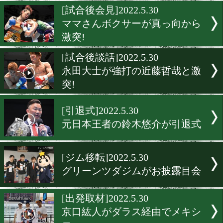
京口紘人がメキシコに到着!
[合同トレ]2022.5.30
中谷潤人ら4選手が相模湖C.
走り込み!
[試合後会見]2022.5.30
ママさんボクサーが真っ向
激突!
[試合後談話]2022.5.30
永田大士が強打の近藤哲哉
突!