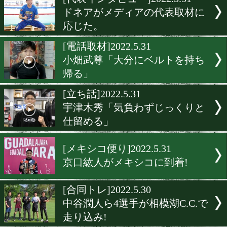
▶
新着
KO KiNG
ダイエット
女子情報
rscproduct
[代表インタビュー]2022.5.3
ドネアがメディアの代表取
応じた。
[電話取材]2022.5.31
小畑武尊「大分にベルトを
帰る」
[立ち話]2022.5.31
宇津木秀「気負わずじっく
仕留める」
[メキシコ便り]2022.5.31