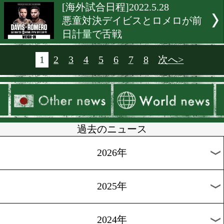
[出発]2022.5.29
尾川堅一に必勝祈願御守り!
[メキシコ情報]2022.5.29
S.ライト級WBC10位が無敗
連勝!
[インタビュー]2022.5.28
永野祐樹「左! 左! 時々右」
[前日計量]2022.5.28
プレッシャーをはねのける
どっちだ!?