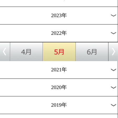
[海外試合日程]2022.5.28
悪童対決デイビスとロメロ
日計量で舌戦
1
2
3
4
5
6
7
8
次へ>
過去のニュース
2026年