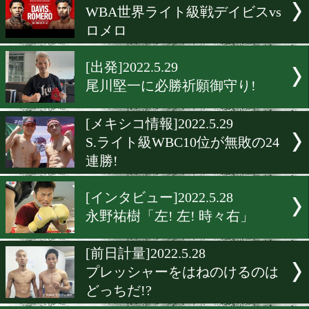
[前日計量]2022.5.29
どんな展開になっても私が
[前日計量]2022.5.29
永田大士がテッシーのパン
計量クリア! 近藤哲哉と再
戦。
[試合後談話]2022.5.29
大阪・和泉市で衝撃KO決着
[海外試合結果]2022.5.29
WBA世界ライト級戦デイビ
ロメロ